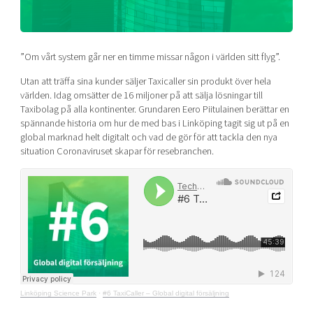
Shaping cities and regions
Our community of companies
Upscaling
Projects
Today's lunch in Mjärdevi
Talent & skills
Publications
”Om vårt system går ner en timme missar någon i världen sitt flyg”.
Startup & industry collaboration
Bright East
Project toolbox
Offers to boost your business
Utan att träffa sina kunder säljer Taxicaller sin produkt över hela
East Sweden Tech Women
världen. Idag omsätter de 16 miljoner på att sälja lösningar till
Reversed mentorship
Taxibolag på alla kontinenter. Grundaren Eero Piitulainen berättar en
spännande historia om hur de med bas i Linköping tagit sig ut på en
Our clusters
Funding opportunities
global marknad helt digitalt och vad de gör för att tackla den nya
situation Coronaviruset skapar för resebranchen.
Current offers and activities
Reach out to us
Locations
Linköping Science Park
·
#6 TaxiCaller – Global digital försäljning