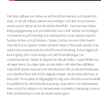
Det talas alltmer om vikten av att förstå hur känslor och beslut hör
ihop. Vi vet att många saknar sina kollegor och det social medan
andra tycker det är skönt att arbeta hemifrån . Hur kan man tänka
kring engagemang och produktivitet som chef, ledare och kollega?
Vi kommer in på forskning och exempel hur vi kan arbeta med EI i
fysiska möten och på distans. Talare Cecilia Jonsson från Beech
Tree AB & EI Academy Under rubriken Pepp in the park samlar vi en
serie korta inspirerande lunchträffar med föredrag. Fokus ligger på
kicka igång 2021 med energi och rätt förutsättningar i en
omtumlande tid. Serien är öppen för alla att delta i. Varje tillfälle har
ett eget tema. Du väljer själv om du deltar i ett eller flera tillfällen.
Varje träff startar med en kort introduktion från en utvald föreläsare,
och därefter finns det tid för digitalt mingel. Vill du bidra till Pepp in
the park? Konceptet är tillgängligt för dig som vill bidra med innehåll.
En plattform för att förmedla kunskap, inspiration och erfarenheter.
Men också för utbyte och nätverkande. Kontakta Linköping Science
Park så diskuterar vi vad du skulle kunna göra.