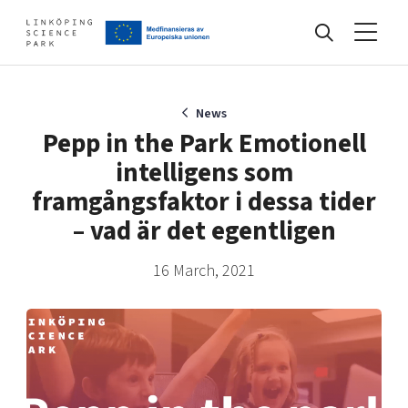
Events
News
Pepp in the Park Emotionell
intelligens som
Find your network
framgångsfaktor i dessa tider
– vad är det egentligen
Develop your company
Artificial intelligence
16 March, 2021
Cybersecurity
About
Internet of Things
Upgrade your skills & master new ones
Manufacturing industries
Global talent
Visual technologies
Our story, mission & vision
40 years anniversary
Tech startups