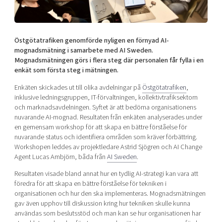
Shaping cities and regions
Our community of companies
Upscaling
Projects
Today's lunch in Mjärdevi
Talent & skills
Publications
Östgötatrafiken genomförde nyligen en förnyad AI-
Startup & industry collaboration
Bright East
mognadsmätning i samarbete med AI Sweden.
Project toolbox
Offers to boost your business
Mognadsmätningen görs i flera steg där personalen får fylla i en
East Sweden Tech Women
enkät som första steg i mätningen.
Reversed mentorship
Enkäten skickades ut till olika avdelningar på
Östgötatrafiken
,
Our clusters
Funding opportunities
inklusive ledningsgruppen, IT-förvaltningen, kollektivtrafiksektorn
och marknadsavdelningen. Syftet är att bedöma organisationens
nuvarande AI-mognad. Resultaten från enkäten analyserades under
Current offers and activities
en gemensam workshop för att skapa en bättre förståelse för
Reach out to us
nuvarande status och identifiera områden som kräver förbättring.
Workshopen leddes av projektledare Astrid Sjögren och AI Change
Locations
Agent Lucas Ambjörn, båda från
AI Sweden
.
Resultaten visade bland annat hur en tydlig AI-strategi kan vara att
föredra för att skapa en bättre förståelse för tekniken i
organisationen och hur den ska implementeras. Mognadsmätningen
gav även upphov till diskussion kring hur tekniken skulle kunna
användas som beslutsstöd och man kan se hur organisationen har