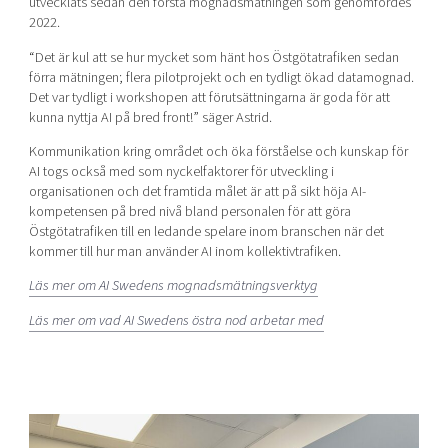
utvecklats sedan den första mognadsmätningen som genomfördes
2022.
“Det är kul att se hur mycket som hänt hos Östgötatrafiken sedan
förra mätningen; flera pilotprojekt och en tydligt ökad datamognad.
Det var tydligt i workshopen att förutsättningarna är goda för att
kunna nyttja AI på bred front!” säger Astrid.
Kommunikation kring området och öka förståelse och kunskap för
AI togs också med som nyckelfaktorer för utveckling i
organisationen och det framtida målet är att på sikt höja AI-
kompetensen på bred nivå bland personalen för att göra
Östgötatrafiken till en ledande spelare inom branschen när det
kommer till hur man använder AI inom kollektivtrafiken.
Läs mer om AI Swedens mognadsmätningsverktyg
Läs mer om vad AI Swedens östra nod arbetar med