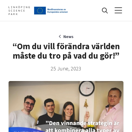
Events
News
“Om du vill förändra världen
måste du tro på vad du gör!”
Find your network
25 June, 2023
Develop your company
Artificial intelligence
Cybersecurity
About
Internet of Things
Upgrade your skills & master new ones
Manufacturing industries
Global talent
Visual technologies
Our story, mission & vision
40 years anniversary
Tech startups