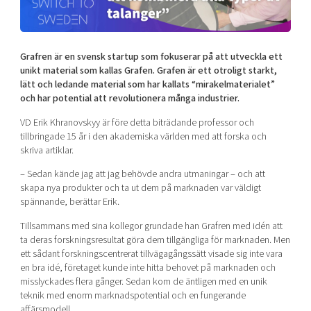
Shaping cities and regions
Our community of companies
Upscaling
Projects
Today's lunch in Mjärdevi
Talent & skills
Publications
Grafren är en svensk startup som fokuserar på att utveckla ett
Startup & industry collaboration
Bright East
unikt material som kallas Grafen. Grafen är ett otroligt starkt,
Project toolbox
Offers to boost your business
lätt och ledande material som har kallats “mirakelmaterialet”
East Sweden Tech Women
och har potential att revolutionera många industrier.
Reversed mentorship
VD Erik Khranovskyy är före detta biträdande professor och
Our clusters
Funding opportunities
tillbringade 15 år i den akademiska världen med att forska och
skriva artiklar.
Current offers and activities
– Sedan kände jag att jag behövde andra utmaningar – och att
Reach out to us
skapa nya produkter och ta ut dem på marknaden var väldigt
spännande, berättar Erik.
Locations
Tillsammans med sina kollegor grundade han Grafren med idén att
ta deras forskningsresultat göra dem tillgängliga för marknaden. Men
ett sådant forskningscentrerat tillvägagångssätt visade sig inte vara
en bra idé, företaget kunde inte hitta behovet på marknaden och
misslyckades flera gånger. Sedan kom de äntligen med en unik
teknik med enorm marknadspotential och en fungerande
affärsmodell.