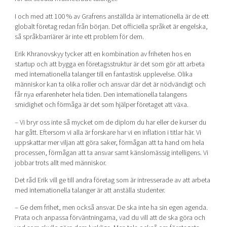
I och med att 100 % av Grafrens anställda är internationella är de ett
globalt företag redan från början. Det officiella språket är engelska,
så språkbarriärer är inte ett problem för dem.
Erik Khranovskyy tycker att en kombination av friheten hos en
startup och att bygga en företagsstruktur är det som gör att arbeta
med internationella talanger till en fantastisk upplevelse. Olika
människor kan ta olika roller och ansvar där det är nödvändigt och
får nya erfarenheter hela tiden. Den internationella talangens
smidighet och förmåga är det som hjälper företaget att växa.
– Vi bryr oss inte så mycket om de diplom du har eller de kurser du
har gått. Eftersom vi alla är forskare har vi en inflation i titlar här. Vi
uppskattar mer viljan att göra saker, förmågan att ta hand om hela
processen, förmågan att ta ansvar samt känslomässig intelligens. Vi
jobbar trots allt med människor.
Det råd Erik vill ge till andra företag som är intresserade av att arbeta
med internationella talanger är att anställa studenter.
– Ge dem frihet, men också ansvar. De ska inte ha sin egen agenda.
Prata och anpassa förväntningarna, vad du vill att de ska göra och