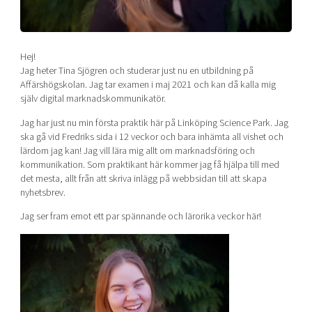
Shaping cities and regions
Our community of companies
Upscaling
Projects
Today's lunch in Mjärdevi
Talent & skills
Publications
Hej!
Startup & industry collaboration
Bright East
Jag heter Tina Sjögren och studerar just nu en utbildning på
Project toolbox
Offers to boost your business
Affärshögskolan. Jag tar examen i maj 2021 och kan då kalla mig
East Sweden Tech Women
själv digital marknadskommunikatör.
Reversed mentorship
Jag har just nu min första praktik här på Linköping Science Park. Jag
Our clusters
Funding opportunities
ska gå vid Fredriks sida i 12 veckor och bara inhämta all vishet och
lärdom jag kan! Jag vill lära mig allt om marknadsföring och
kommunikation. Som praktikant här kommer jag få hjälpa till med
Current offers and activities
det mesta, allt från att skriva inlägg på webbsidan till att skapa
Reach out to us
nyhetsbrev.
Locations
Jag ser fram emot ett par spännande och lärorika veckor här!