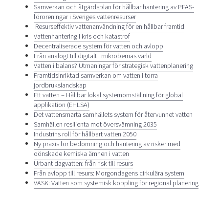
Samverkan och åtgärdsplan för hållbar hantering av PFAS-
föroreningar i Sveriges vattenresurser
Resurseffektiv vattenanvändning för en hållbar framtid
Vattenhantering i kris och katastrof
Decentraliserade system för vatten och avlopp
Från analogt till digitalt i mikrobernas värld
Vatten i balans? Utmaningar för strategisk vattenplanering
Framtidsinriktad samverkan om vatten i torra
jordbrukslandskap
Ett vatten – Hållbar lokal systemomställning för global
applikation (EHLSA)
Det vattensmarta samhällets system för återvunnet vatten
Samhällen resilienta mot översvämning 2035
Industrins roll för hållbart vatten 2050
Ny praxis för bedömning och hantering av risker med
oönskade kemiska ämnen i vatten
Urbant dagvatten: från risk till resurs
Från avlopp till resurs: Morgondagens cirkulära system
VASK: Vatten som systemisk koppling för regional planering