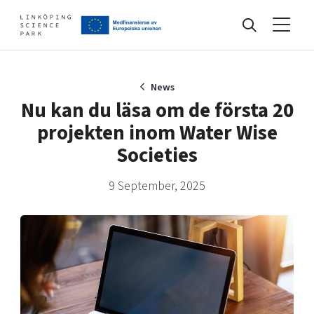
Events
News
Nu kan du läsa om de första 20
projekten inom Water Wise
Find your network
Societies
9 September, 2025
Develop your company
Artificial intelligence
Cybersecurity
About
Internet of Things
Upgrade your skills & master new ones
Manufacturing industries
Global talent
Visual technologies
Our story, mission & vision
40 years anniversary
Tech startups