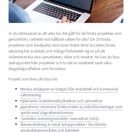
Shaping cities and regions
Our community of companies
Upscaling
Projects
Today's lunch in Mjärdevi
Talent & skills
Publications
Startup & industry collaboration
Bright East
Project toolbox
Offers to boost your business
Är du intresserad av att veta hur det gått för de första projekten som
East Sweden Tech Women
genomförts i arbetet mot hållbart vatten för alla? De 20 första
projekten som beviljades stöd inom Water Wise Societies första
Reversed mentorship
utlysning har avslutats och många förbereder sig nu på att
Our clusters
Funding opportunities
vidareutveckla sina samarbeten, idéer och resultat. Nu kan du läsa
slutrapporter från projekten och ta del av resultatet samt vilka
långsiktiga effekter som förväntas.
Current offers and activities
Reach out to us
Projekt som finns att läsa om:
Locations
Minska utsläppen av lustgas från industriell och kommunal
vattenrening
Hjälmaren: Institutionell påverkan och samverkan
µppströms: minimera förekomsten av mikroföroreningar som
sprids med dagvattenströmmar
Gavleåns avrinningsområde i samverkan (GAS)
Återanvändning av renat avloppsvatten i Stockholm:
användningsområden och barriärer