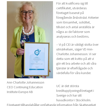
För att kvalificera sig till
Shaping cities and regions
Our community of companies
Upscaling
certifikatet, utvärderas
Projects
Today's lunch in Mjärdevi
Talent & skills
företaget baserat på
Publications
föregående årsbokslut. Kriterier
Startup & industry collaboration
som lönsamhet, soliditet,
Bright East
Project toolbox
Offers to boost your business
tillväxt och antal anställda är
East Sweden Tech Women
några av de faktorer som
analyseras och bedöms.
Reversed mentorship
Our clusters
– ­Vi på CEI är väldigt stolta över
Funding opportunities
utmärkelsen, säger VD Ann-
Charlotte Johannesson. Vi ser
Current offers and activities
detta som ett kvitto på att vi
Reach out to us
gör ett bra arbete och att våra
tjänster är efterfrågade och
Locations
värdefulla för våra kunder.
Ann-Charlotte Johannesson
UC är det största
CEO Continuing Education
kreditupplysningsföretaget i
Institute-Europe AB
Sverige och har sitt
huvudkontor i Stockholm.
Företaget tillhandahåller omfattande information från Skatteverket