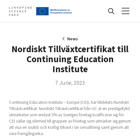
Events
News
Nordiskt Tillväxtcertifikat till
Continuing Education
Find your network
Institute
7 June, 2023
Develop your company
Artificial intelligence
Cybersecurity
Continuing Education Institute – Europe (CEI), har tilldelats Nordiskt
About
Internet of Things
Tillväxtcertifikat. Nordiskt Tillväxtcertifikat från UC är en prestigefylld
Upgrade your skills & master new ones
utmärkelse som endast 5% av Sveriges företag kvalificerar sig för.
Manufacturing industries
CEI sällar sig därmed till gruppen av företag som utmärker sig genom
Global talent
att visa en snabb och kraftig tillväxt i sin omsättning samt genom att
vara framgångsrika.
Visual technologies
Our story, mission & vision
40 years anniversary
Tech startups