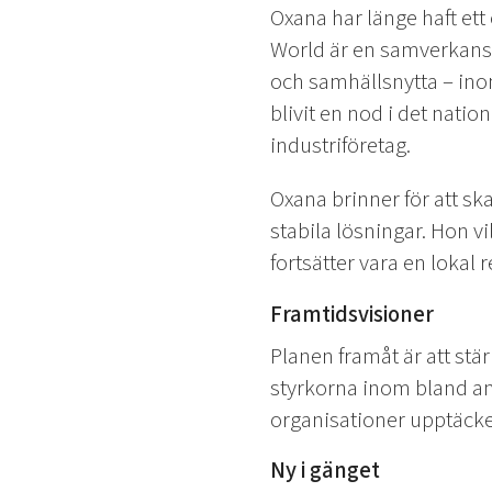
Oxana har länge haft ett
World är en samverkanspl
och samhällsnytta – ino
blivit en nod i det natio
industriföretag.
Oxana brinner för att ska
stabila lösningar. Hon vi
fortsätter vara en lokal r
Framtidsvisioner
Planen framåt är att st
styrkorna inom bland anna
organisationer upptäcke
Ny i gänget