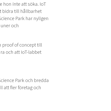
 hon inte att söka. IoT
bidra till hållbarhet
cience Park har nyligen
mmuner och
 proof of concept till
ara och att IoT-labbet
Science Park och bredda
 att fler företag och