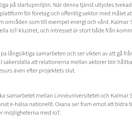
 öga på startupmiljön. När denna tjänst utlystes tvekade
attform för företag och offentlig sektor med målet att 
m områden som till exempel energi och vård. Kalmar S
nella IoT-klustret, och intresset är stort både från ko
pa långsiktiga samarbeten och ser vikten av att gå från
ll säkerställa att relationerna mellan aktörer blir hållb
esurs även efter projektets slut.
ärka samarbetet mellan Linnéuniversitetet och Kalmar 
t e-hälsa nationellt. Oxana ser fram emot att bidra till
r möjligheterna med IoT.