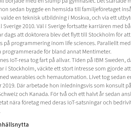
roll började med en slump på gymnasiet. Det startade 
n sedan byggde en hemsida till familjeföretaget insåg
alde en teknisk utbildning i Moskva, och via ett ut
ll Sverige 2010. Väl i Sverige fortsatte karriären med
r dags att doktorera blev det flytt till Stockholm för at
s på programmering inom life sciences. Parallellt med 
h programmerade för bland annat Mentimeter.
nes IoT-resa tog fart på allvar. Tiden på IBM Sweden,
 i Stockholm, väckte ett stort intresse som gjorde att
med wearables och hemautomation. Livet tog sedan 
lmar 2019. Där arbetade hon inledningsvis som konsult 
Schweiz och Kanada. För två och ett halvt år sedan anslö
etat nära företag med deras IoT-satsningar och bedriv
.
mhällsnytta