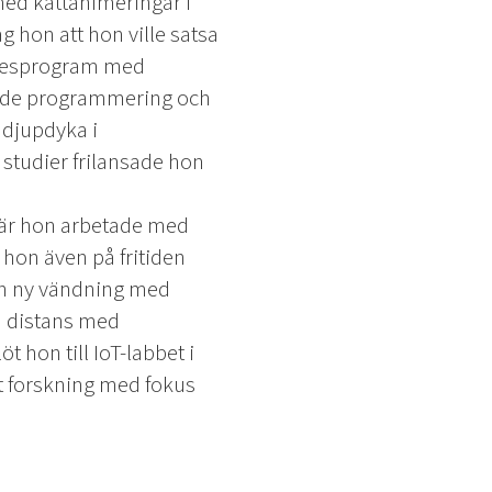
med kattanimeringar i
 hon att hon ville satsa
bytesprogram med
 både programmering och
t djupdyka i
studier frilansade hon
 där hon arbetade med
 hon även på fritiden
en ny vändning med
på distans med
t hon till IoT-labbet i
it forskning med fokus