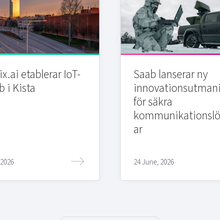
x.ai etablerar IoT-
Saab lanserar ny
b i Kista
innovationsutman
för säkra
kommunikationslö
ar
 2026
24 June, 2026