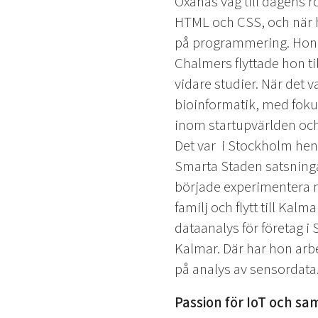
Oxanas väg till dagens 
HTML och CSS, och när ho
på programmering. Hon v
Chalmers flyttade hon ti
vidare studier. När det va
bioinformatik, med foku
inom startupvärlden oc
Det var i Stockholm hen
Smarta Staden satsningar
började experimentera 
familj och flytt till Ka
dataanalys för företag i 
Kalmar. Där har hon arb
på analys av sensordata
Passion för IoT och sa