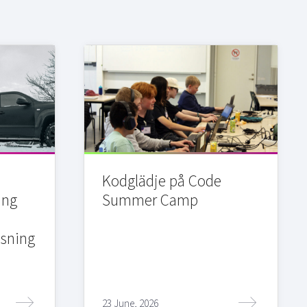
Kodglädje på Code
ing
Summer Camp
sning
23 June, 2026