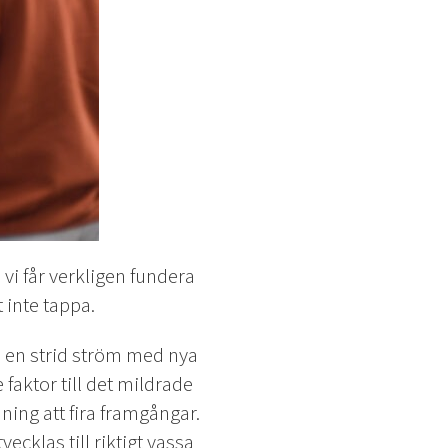
 vi får verkligen fundera
 inte tappa.
m en strid ström med nya
faktor till det mildrade
ning att fira framgångar.
cklas till riktigt vassa