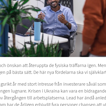
och önskan att återuppta de fysiska träffarna igen. Men
en på bästa sätt. De här nya fördelarna ska vi självklart
gsrikt år med stort intresse från investerare såväl so
ingen lugnare. Krisen i Ukraina kan vara en bidragande 
av återgången till arbetsplatserna. Lead har ändå anled
m har de årligen erbjudit fyra personer chansen att utve