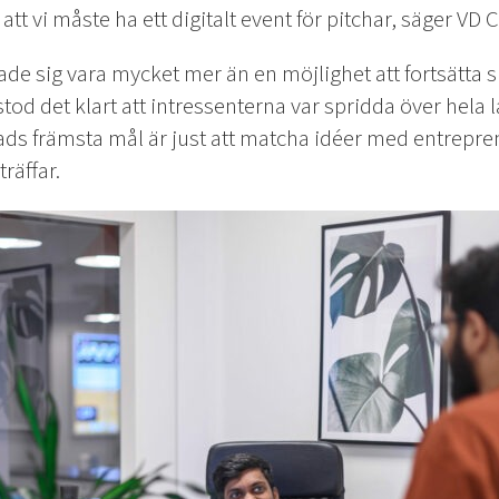
t att vi måste ha ett digitalt event för pitchar, säger V
sade sig vara mycket mer än en möjlighet att fortsätta s
tod det klart att intressenterna var spridda över hela la
Leads främsta mål är just att matcha idéer med entrepr
träffar.