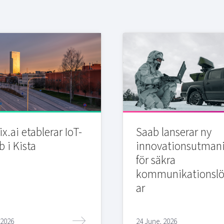
x.ai etablerar IoT-
Saab lanserar ny
b i Kista
innovationsutman
för säkra
kommunikationslö
ar
 2026
24 June, 2026