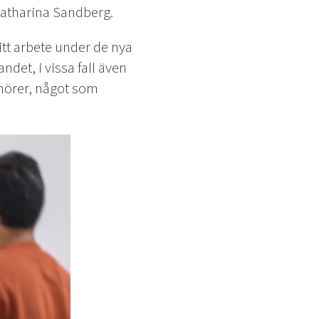
D Catharina Sandberg.
itt arbete under de nya
ndet, i vissa fall även
enörer, något som