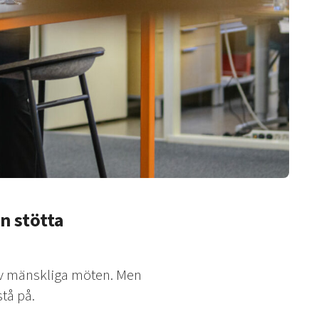
n stötta
av mänskliga möten. Men
tå på.