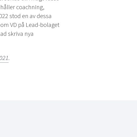
ehåller coachning,
022 stod en av dessa
 som VD på Lead-bolaget
ead skriva nya
2021
.