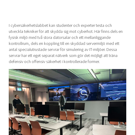
I cybersäkerhetslabbet kan studenter och experter testa och
utveckla tekniker för att skydda sig mot cyberhot. Här finns dels en
fysisk miljö med två stora datorsalar och ett mellanliggande
kontrollrum, dels en koppling till en skyddad servermiljö med ett
antal specialutrustade servrar för simulering av IT-miljöer. Dessa
servrar har ett eget separat nätverk som gör det möjligt att träna
defensiv och offensiv säkerhet i kontrollerade former.