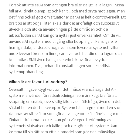
Försök att inte se AI som antingen bra eller dåligt i alla lägen. I vissa
fall är AI direkt olämpligt och kan till och med bryta mot lagen, men
det finns också gott om situationer där AI är helt okontroversiellt. Ett
bra tips är att börja i liten skala där det är ofarligt och successivt
utveckla och utöka användningen på de områden och de
arbetsflöden där AI kan göra nytta i just er verksamhet. Om du vill
använda AI i system med tillgång eller koppling till känsliga eller
hemliga data, undersök noga vem som levererar systemet, vilka
underleverantörer som finns, samt var och hur din data lagras och
behandlas. Ställ även tydliga säkerhetskrav för att skydda
informationen. Dvs, behandla anskaffningen som en kritisk
systemupphandling.
Vilken är ert favorit-AI-verktyg?
Översättningsverktyg! Förutom det, måste vi ändå säga det AI-
system vi använder för rättsutredningar som är riktigt bra för att
skapa sig en snabb, översiktlig bild av en rättsfråga, även om det
såklart blir en del tankevurpor. Systemet är integrerat med en stor
databas av rättskällor som gör att vi – genom källhänvisningar och
länkar till källorna – enkelt kan göra vår egen bedömning av
systemets slutsatser och källor, och det gör att AI-systemet kan
komma till sin rätt som ett hjälpmedel som gör den mänskliga