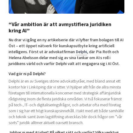
Shaping cities and regions
Our community of companies
Upscaling
Projects
Today's lunch in Mjärdevi
Talent & skills
Publications
“Vår ambition är att avmystifiera juridiken
Startup & industry collaboration
Bright East
kring AI”
Project toolbox
Offers to boost your business
East Sweden Tech Women
Nu drar vi igång en ny artikelserie där vi lyfter fram bolagen till AI
Öst – ett öppet nätverk för kunskapsutbyte kring artificiell
Reversed mentorship
intelligens. Först ut är advokatfirman
Delphi
, där Pia Roth och
Our clusters
Funding opportunities
Helena Abelsson delar med sig av sina tankar om AI:s roll i
juridikens värld och varför Delphi valt att engagera sig i AI Öst.
Current offers and activities
Vad gör ni på Delphi?
Reach out to us
Delphi är en av Sveriges större advokatbyråer, med bland annat ett
kontor här i Linköping där vi sitter. Vi hjälper allt från de allra minsta
Locations
företagen till internationella koncerner med strategisk affärsjuridisk
rådgivning inom de flesta juridiska områden. Vi två fokuserar främst
på tech-, IT- och digitaliseringsfrågor, och arbetar ofta med företag
som i sig har ett högt kunskapsinnehåll. I takt med att både samhälle
och teknik samt även lagstiftning utvecklas blir dock frågor om ”vår
sorts” juridik alltmer aktuell oavsett bransch.
Jobbar ni med AI idag? På vilket sätt och varför? Vilka verktyg