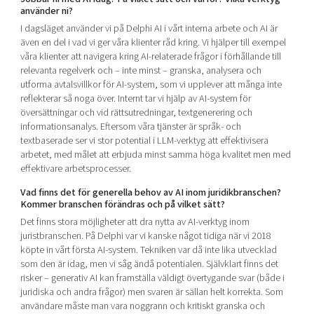
använder ni?
I dagsläget använder vi på Delphi AI i vårt interna arbete och AI är
även en del i vad vi ger våra klienter råd kring. Vi hjälper till exempel
våra klienter att navigera kring AI-relaterade frågor i förhållande till
relevanta regelverk och – inte minst – granska, analysera och
utforma avtalsvillkor för AI-system, som vi upplever att många inte
reflekterar så noga över. Internt tar vi hjälp av AI-system för
översättningar och vid rättsutredningar, textgenerering och
informationsanalys. Eftersom våra tjänster är språk- och
textbaserade ser vi stor potential i LLM-verktyg att effektivisera
arbetet, med målet att erbjuda minst samma höga kvalitet men med
effektivare arbetsprocesser.
Vad finns det för generella behov av AI inom juridikbranschen?
Kommer branschen förändras och på vilket sätt?
Det finns stora möjligheter att dra nytta av AI-verktyg inom
juristbranschen. På Delphi var vi kanske något tidiga när vi 2018
köpte in vårt första AI-system. Tekniken var då inte lika utvecklad
som den är idag, men vi såg ändå potentialen. Självklart finns det
risker – generativ AI kan framställa väldigt övertygande svar (både i
juridiska och andra frågor) men svaren är sällan helt korrekta. Som
användare måste man vara noggrann och kritiskt granska och