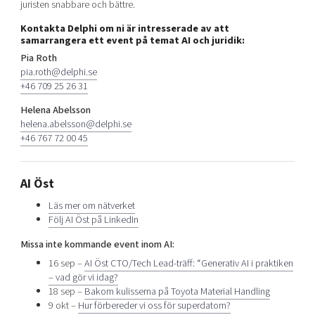
juristen snabbare och bättre.
Kontakta Delphi om ni är intresserade av att
samarrangera ett event på temat AI och juridik:
Pia Roth
pia.roth@delphi.se
+46 709 25 26 31
Helena Abelsson
helena.abelsson@delphi.se
+46 767 72 00 45
AI Öst
Läs mer om nätverket
Följ AI Öst på LinkedIn
Missa inte kommande event inom AI:
16 sep –
AI Öst CTO/Tech Lead-träff: “Generativ AI i praktiken
– vad gör vi idag?
18 sep –
Bakom kulisserna på Toyota Material Handling
9 okt –
Hur förbereder vi oss för superdatorn?