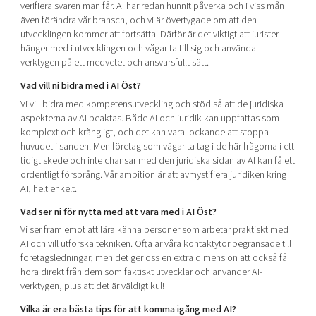
verifiera svaren man får. AI har redan hunnit påverka och i viss mån
även förändra vår bransch, och vi är övertygade om att den
utvecklingen kommer att fortsätta. Därför är det viktigt att jurister
hänger med i utvecklingen och vågar ta till sig och använda
verktygen på ett medvetet och ansvarsfullt sätt.
Vad vill ni bidra med i AI Öst?
Vi vill bidra med kompetensutveckling och stöd så att de juridiska
aspekterna av AI beaktas. Både AI och juridik kan uppfattas som
komplext och krångligt, och det kan vara lockande att stoppa
huvudet i sanden. Men företag som vågar ta tag i de här frågorna i ett
tidigt skede och inte chansar med den juridiska sidan av AI kan få ett
ordentligt försprång. Vår ambition är att avmystifiera juridiken kring
AI, helt enkelt.
Vad ser ni för nytta med att vara med i AI Öst?
Vi ser fram emot att lära känna personer som arbetar praktiskt med
AI och vill utforska tekniken. Ofta är våra kontaktytor begränsade till
företagsledningar, men det ger oss en extra dimension att också få
höra direkt från dem som faktiskt utvecklar och använder AI-
verktygen, plus att det är väldigt kul!
Vilka är era bästa tips för att komma igång med AI?