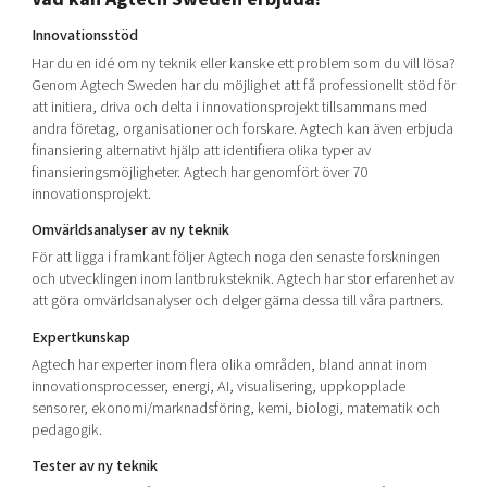
Innovationsstöd
Har du en idé om ny teknik eller kanske ett problem som du vill lösa?
Genom Agtech Sweden har du möjlighet att få professionellt stöd för
att initiera, driva och delta i innovationsprojekt tillsammans med
andra företag, organisationer och forskare. Agtech kan även erbjuda
finansiering alternativt hjälp att identifiera olika typer av
finansieringsmöjligheter. Agtech har genomfört över 70
innovationsprojekt.
Omvärldsanalyser av ny teknik
För att ligga i framkant följer Agtech noga den senaste forskningen
och utvecklingen inom lantbruksteknik. Agtech har stor erfarenhet av
att göra omvärldsanalyser och delger gärna dessa till våra partners.
Expertkunskap
Agtech har experter inom flera olika områden, bland annat inom
innovationsprocesser, energi, AI, visualisering, uppkopplade
sensorer, ekonomi/marknadsföring, kemi, biologi, matematik och
pedagogik.
Tester av ny teknik