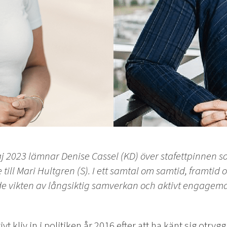
 2023 lämnar Denise Cassel (KD) över stafettpinnen s
till Mari Hultgren (S). I ett samtal om samtid, framtid 
e vikten av långsiktig samverkan och aktivt ­engageman
vt kliv in i politiken år 2016 efter att ha känt sig otryg