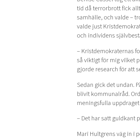
tid då terrorbrott fick 
samhälle, och valde – tro
valde just Kristdemokrat
och individens självbe
– Kristdemokraternas fo
så viktigt för mig vilket 
gjorde research för att 
Sedan gick det undan. På
blivit kommunalråd. Ord
meningsfulla uppdraget 
– Det har satt guldkant 
Mari Hultgrens väg in i 