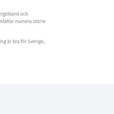
ergötland och
omfattar numera större
ng är bra för Sverige,