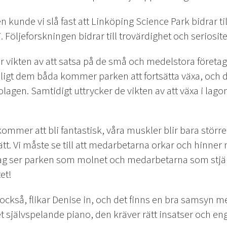
kunde vi slå fast att Linköping Science Park bidrar till
. Följeforskningen bidrar till trovärdighet och seriosite
 vikten av att satsa på de små och medelstora företag
nligt dem båda kommer parken att fortsätta växa, och de
gen. Samtidigt uttrycker de vikten av att växa i lago
ommer att bli fantastisk, våra muskler blir bara större
ätt. Vi måste se till att medarbetarna orkar och hinner
ag ser parken som molnet och medarbetarna som stjä
et!
 också, flikar Denise in, och det finns en bra samsyn m
et självspelande piano, den kräver rätt insatser och e