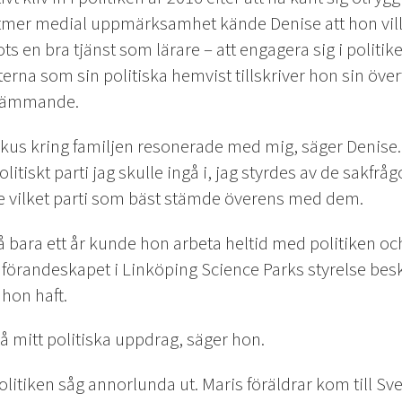
alltmer medial uppmärksamhet kände Denise att hon ville
ts en bra tjänst som lärare – att engagera sig i politi
erna som sin politiska hemvist tillskriver hon sin öve
stämmande.
kus kring familjen resonerade med mig, säger Denise. 
politiskt parti jag skulle ingå i, jag styrdes av de sakfråg
se vilket parti som bäst stämde överens med dem.
 bara ett år kunde hon arbeta heltid med politiken och
förandeskapet i Linköping Science Parks styrelse bes
hon haft.
på mitt politiska uppdrag, säger hon.
politiken såg annorlunda ut. Maris föräldrar kom till S