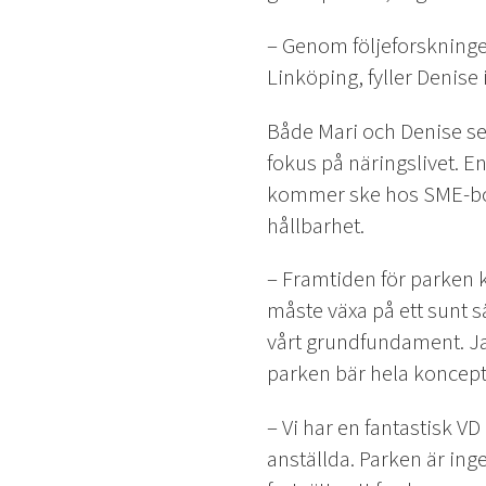
– Genom följeforskningen 
Linköping, fyller Denise i
Både Mari och Denise ser
fokus på näringslivet. E
kommer ske hos SME-bola
hållbarhet.
– Framtiden för parken k
måste växa på ett sunt s
vårt grundfundament. J
parken bär hela koncept
– Vi har en fantastisk VD
anställda. Parken är ing