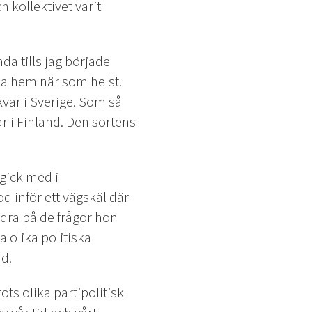
 kollektivet varit
da tills jag började
nda hem när som helst.
 kvar i Sverige. Som så
r i Finland. Den sortens
gick med i
 inför ett vägskäl där
ändra på de frågor hon
a olika politiska
d.
s olika partipolitisk