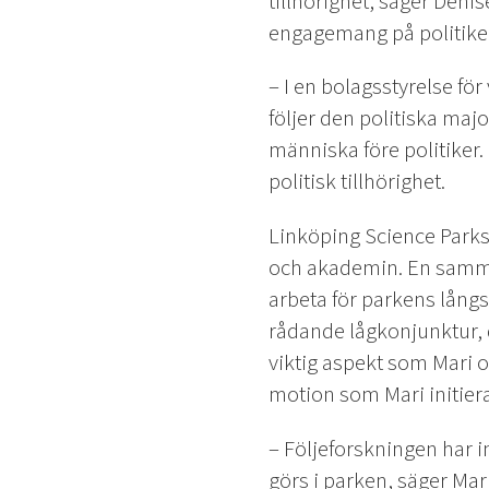
tillhörighet, säger Denis
engagemang på politiken.
– I en bolagsstyrelse för 
följer den politiska maj
människa före politiker.
politisk tillhörighet.
Linköping Science Parks 
och akademin. En samma
arbeta för parkens långs
rådande lågkonjunktur, d
viktig aspekt som Mari oc
motion som Mari initier
– Följeforskningen har i
görs i parken, säger Mari.