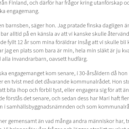
rån Finland, och därför har frågor kring utanförskap och
tiska engagemang.
sen barnsben, säger hon. Jag pratade finska dagligen än
 bar alltid på en känsla av att vi kanske skulle återvä
de fyllt 12 år som mina föräldrar insåg att vi skulle bli
jag en plats som bara är min, hela min släkt är ju kva
 alla invandrarbarn, oavsett hudfärg.
tiska engagemanget kom senare, i 30-årsåldern då hon 
r en tvist med det dåvarande kommunalrådet. Hon stod
t bita ihop och förbli tyst, eller engagera sig för att 
e förstås det senare, och sedan dess har Mari haft fler
ren i samhällsbyggnadsnämnden och som kommunalrå
mer gemensamt än vad många andra människor har, trot