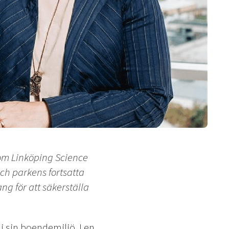
om Linköping Science
och parkens fortsatta
g för att säkerställa
g i sin boendemiljö. I en