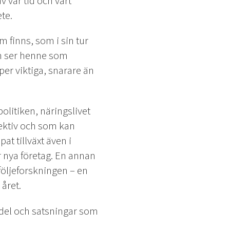
v vår tid och vårt
te.
om finns, som i sin tur
ch ser henne som
per viktiga, snarare än
olitiken, näringslivet
ktiv och som kan
t tillväxt även i
r nya företag. En annan
 följeforskningen – en
året.
edel och satsningar som