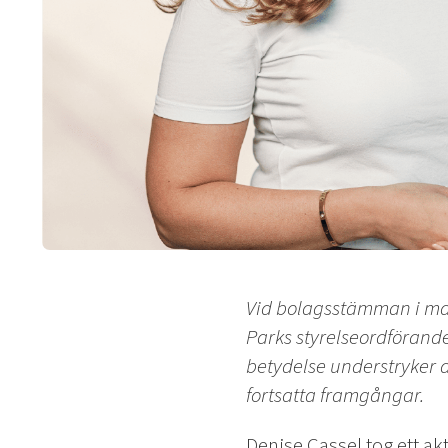
Vid bolagsstämman i maj
Parks styrelseordförande 
betydelse understryker d
fortsatta framgångar.
Denise Cassel tog ett akti