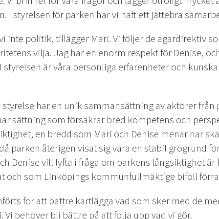
e. Vi brinner för våra frågor och lägger otroligt mycket a
 I styrelsen för parken har vi haft ett jättebra samarbe
vi inte politik, tillägger Mari. Vi följer de ägardirektiv s
oritetens vilja. Jag har en enorm respekt för Denise, o
 I styrelsen är våra personliga erfarenheter och kunska
styrelse har en unik sammansättning av aktörer från p
nsättning som försäkrar bred kompetens och perspe
iktighet, en bredd som Mari och Denise menar har skapa
å parken återigen visat sig vara en stabil grogrund fö
h Denise vill lyfta i fråga om parkens långsiktighet är
at och som Linköpings kommunfullmäktige biföll förra 
nförts för att bättre kartlägga vad som sker med de m
 Vi behöver bli bättre på att följa upp vad vi gör.