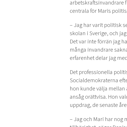
arbetskraftsinvandrare f
centrala för Maris poli
– Jag har varit politisk 
skolan i Sverige, och jag
Det var inte förrän jag ha
många invandrare saknar 
erfarenhet delar jag med
Det professionella poli
Socialdemokraterna efte
hon kunde välja mellan at
ansåg orättvisa. Hon vald
uppdrag, de senaste å
– Jag och Mari har nog 