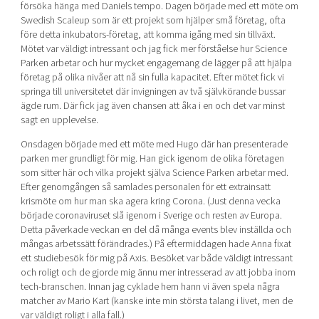
försöka hänga med Daniels tempo. Dagen började med ett möte om
Swedish Scaleup som är ett projekt som hjälper små företag, ofta
före detta inkubators-företag, att komma igång med sin tillväxt.
Mötet var väldigt intressant och jag fick mer förståelse hur Science
Parken arbetar och hur mycket engagemang de lägger på att hjälpa
företag på olika nivåer att nå sin fulla kapacitet. Efter mötet fick vi
springa till universitetet där invigningen av två självkörande bussar
ägde rum. Där fick jag även chansen att åka i en och det var minst
sagt en upplevelse.
Onsdagen började med ett möte med Hugo där han presenterade
parken mer grundligt för mig. Han gick igenom de olika företagen
som sitter här och vilka projekt själva Science Parken arbetar med.
Efter genomgången så samlades personalen för ett extrainsatt
krismöte om hur man ska agera kring Corona. (Just denna vecka
började coronaviruset slå igenom i Sverige och resten av Europa.
Detta påverkade veckan en del då många events blev inställda och
mångas arbetssätt förändrades.) På eftermiddagen hade Anna fixat
ett studiebesök för mig på Axis. Besöket var både väldigt intressant
och roligt och de gjorde mig ännu mer intresserad av att jobba inom
tech-branschen. Innan jag cyklade hem hann vi även spela några
matcher av Mario Kart (kanske inte min största talang i livet, men de
var väldigt roligt i alla fall.)