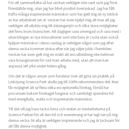
För att sammanfatta så har veckan verkligen inte varit som jag först
föreställde mig, utan jag har blivit positivt överraskad. Jag har fått
träffa många inspirerande människor som har gett mig en ny inblick
av hur arbetslivet ser ut. Veckan har även hjälpt mig att inse att jag
verkligen vill utbilda mig till dataingenjör och vilka stora möjligheter
det finns inom branschen. Att dagligen vara omringad och vara med i
utvecklingen av nya innovationer som inte bara är coola utan också
hjälper människor i deras vardag är verkligen något som jag efter
denna vecka kommer sträva efter när jag väljer jobb i framtiden.
Veckan har även gett mig en insikt att ens utbildning inte behöver
vara livsavgörande för vad man arbeta med, utan att man kan
anpassa sitt yrke under tidens gång.
Om det är någon annan som funderar över att göra sin praktik på
Linköping Science Park skulle jag till 100% rekommendera det. Man
får möjlighet att se flera olika exceptionella företag, förstå hur
processen bakom företaget fungerar och samtidigt spendera tid
med energifulla, snälla och inspirerande människor.
Till slut vill jag bara tacka Anna och resten av medarbetarna på
Science Parken för all den tid och evenemang ni har lagt ner på mig
denna vecka. Ni alla är verkligen inspirerande och jag är tacksam för
att fått denna möjlighet.