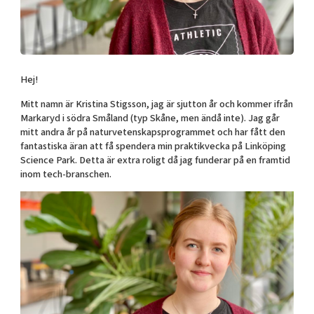
Shaping cities and regions
Our community of companies
Upscaling
Projects
Today's lunch in Mjärdevi
Talent & skills
Publications
Startup & industry collaboration
Bright East
Project toolbox
Offers to boost your business
Hej!
East Sweden Tech Women
Mitt namn är Kristina Stigsson, jag är sjutton år och kommer ifrån
Reversed mentorship
Markaryd i södra Småland (typ Skåne, men ändå inte). Jag går
Our clusters
mitt andra år på naturvetenskapsprogrammet och har fått den
Funding opportunities
fantastiska äran att få spendera min praktikvecka på Linköping
Science Park. Detta är extra roligt då jag funderar på en framtid
Current offers and activities
inom tech-branschen.
Reach out to us
Locations