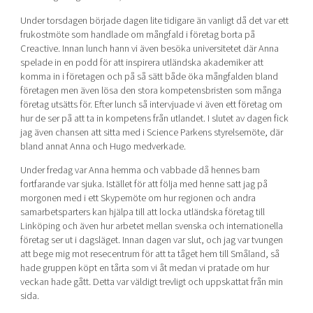
Under torsdagen började dagen lite tidigare än vanligt då det var ett
frukostmöte som handlade om mångfald i företag borta på
Creactive. Innan lunch hann vi även besöka universitetet där Anna
spelade in en podd för att inspirera utländska akademiker att
komma in i företagen och på så sätt både öka mångfalden bland
företagen men även lösa den stora kompetensbristen som många
företag utsätts för. Efter lunch så intervjuade vi även ett företag om
hur de ser på att ta in kompetens från utlandet. I slutet av dagen fick
jag även chansen att sitta med i Science Parkens styrelsemöte, där
bland annat Anna och Hugo medverkade.
Under fredag var Anna hemma och vabbade då hennes barn
fortfarande var sjuka. Istället för att följa med henne satt jag på
morgonen med i ett Skypemöte om hur regionen och andra
samarbetsparters kan hjälpa till att locka utländska företag till
Linköping och även hur arbetet mellan svenska och internationella
företag ser ut i dagsläget. Innan dagen var slut, och jag var tvungen
att bege mig mot resecentrum för att ta tåget hem till Småland, så
hade gruppen köpt en tårta som vi åt medan vi pratade om hur
veckan hade gått. Detta var väldigt trevligt och uppskattat från min
sida.