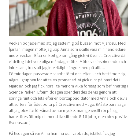
Veckan började med att jag satte mig på bussen mot Mjärdevi. Med
fjärilar i magen mötte jag upp Anna som skulle vara min handledare
under veckan. Efter en kort genomgång gick vi över till Creactive där
vi deltog i det veckoliga måndagsmötet. Mötet var inspirerande och
intressant, trots att jag inte riktigt hängde med på allt….
Förmiddagen passerade snabbt förbi och efter lunch bestämde sig
några i gruppen för att ta en promenad. Vi gick runt på området i
Mjärdevi och jag fick höra lite mer om vilka företag som befinner sig i
Science Parken. Eftermiddagen spenderades delvis genom att
springa runt och leta efter en borttappad dator med Anna och delvis
att sortera förrådet borta på Creactive med Hugo. (Måste bara säga
att jag blev lite förvånad av hur mycket man generellt rör på sig,
hade föreställt mig ett mer stilla sittande 8-16 jobb, men blev positivt
överraskad.)
På tisdagen så var Anna hemma och vabbade, istället fick jag