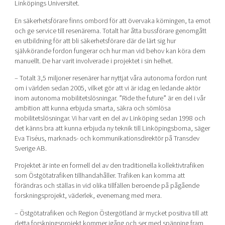
Linköpings Universitet.
En säkerhetsförare finns ombord för att övervaka körningen, ta emot
och ge service till resenärerna. Totalt har åtta bussförare genomgått
en utbildning för att bli säkerhetsförare där de lärt sig hur
självkörande fordon fungerar och hur man vid behov kan köra dem
manuellt. De har varit involverade i projektet i sin helhet.
– Totalt 3,5 miljoner resenärer har nyttjat våra autonoma fordon runt
om i världen sedan 2005, vilket gör att vi är idag en ledande aktör
inom autonoma mobilitetslösningar. ”Ride the future” är en del i vår
ambition att kunna erbjuda smarta, säkra och sömlösa
mobilitetslösningar. Vi har varit en del av Linköping sedan 1998 och
det känns bra att kunna erbjuda ny teknik till Linköpingsborna, säger
Eva Tiséus, marknads- och kommunikationsdirektör på Transdev
Sverige AB.
Projektet är inte en formell del av den traditionella kollektivtrafiken
som Östgötatrafiken tillhandahåller. Trafiken kan komma att
förändras och ställas in vid olika tillfällen beroende på pågående
forskningsprojekt, väderlek, evenemang med mera.
– Östgötatrafiken och Region Östergötland är mycket positiva till att
detta forskningsprojekt kommer igång och ser med spänning fram