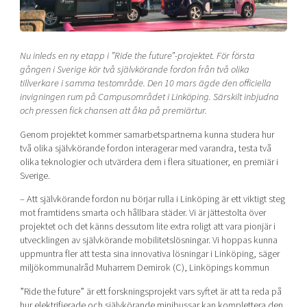
Shaping cities and regions
Our community of companies
Upscaling
Projects
Today's lunch in Mjärdevi
Talent & skills
Publications
Nu inleds en ny etapp i ”Ride the future”-projektet. För första
Startup & industry collaboration
Bright East
gången i Sverige kör två självkörande fordon från två olika
Project toolbox
Offers to boost your business
tillverkare i samma testområde.
Den 10 mars ägde den officiella
East Sweden Tech Women
invigningen rum på Campusområdet i Linköping. Särskilt inbjudna
Reversed mentorship
och pressen fick chansen att åka på premiärtur.
Our clusters
Funding opportunities
Genom projektet kommer samarbetspartnerna kunna studera hur
två olika självkörande fordon interagerar med varandra, testa två
olika teknologier och utvärdera dem i flera situationer, en premiär i
Current offers and activities
Sverige.
Reach out to us
– Att självkörande fordon nu börjar rulla i Linköping är ett viktigt steg
Locations
mot framtidens smarta och hållbara städer. Vi är jättestolta över
projektet och det känns dessutom lite extra roligt att vara pionjär i
utvecklingen av självkörande mobilitetslösningar. Vi hoppas kunna
uppmuntra fler att testa sina innovativa lösningar i Linköping, säger
miljökommunalråd Muharrem Demirok (C), Linköpings kommun
”Ride the future” är ett forskningsprojekt vars syftet är att ta reda på
hur elektrifierade och självkörande minibussar kan komplettera den