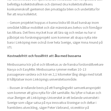
befintliga kollektivtrafiken och därmed öka kollektivtrafikens
konkurrenskraft gentemot den privatägda bilen och underlätta för
fler att resa kollektivt.
– Genom projektet hoppas vi kunna bidra till ökad kunskap inom
området hållbar mobilitet och där människans behov och förmågor
tas tillvara. Det finns mycket kvar att lära sig och redan nu har vi
påbörjat nio forskningsprojekt som kommer att skapa nytta inte
bara i Linköping men också över hela Sverige, säger Anna Anund på
VTI.
Kostnadsfritt och fossilfritt att åka med bussarna
Minibussarna kör på el och tillverkas av de franska fordonstillverkare
Navya och EasyMile. Minibussarna rymmer mellan 10–13
passagerare vardera och kör en 2,1 kilometer lång slinga med totalt
8 hållplatser inom Linköpings universitetsområde.
– Bussen är rullande bevis på ett framgångsrikt samverkansprojekt
som kommer att göra nytta för vårt samhälle. Nu lyfter vi hakan och
visar återigen att Linköpings Universitet är ett ledande universitet i
Sverige som vågar satsa på nya innovativa lösningar och deltar i
framtidens utveckling, säger Peter Värbrand, vicerektor på