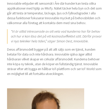
Innoviable erbjuder ett sensornät i Åre där kunder kan testa olika
applikationer med hjälp av MIoTy. Nätet täcker hela byn och det som
går att testa är temperatur, läckage, ljus och fyllnadsgrader. I alla
dessa funktioner fokuserar Innoviable mycket på behovsbilden och
välkomnar alla företag att kontakta dem med sina behov.
“Vi är alltid intresserade av att veta vad kunderna har för behov
och hur vi kan lösa det på ett kostnadseffektivt sätt. Därför provar
vi nya tekniker hela tiden,” säger Simon Oest, Innoviable.
Deras affärsmodell bygger på att allt säljs som en tjänst, kunden
betalar för data och inte hårdvara. Innoviable själva äger alltid
hårdvaran vilket skapar en cirkulär affärsmodell. Kunderna behöver
inte köpa ny teknik, utan de köper en fullständig tjänst. Innoviable
strävar efter att bygga en hållbar IoT-plattform och ser IoT World som
en möjlighet till att fortsätta utvecklingen.