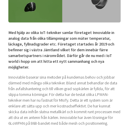
Shaping cities and regions
Our community of companies
Upscaling
Projects
Today's lunch in Mjärdevi
Talent & skills
Publications
Startup & industry collaboration
Bright East
Project toolbox
Offers to boost your business
Med hjälp av olika IoT-tekniker samlar företaget Innoviable in
East Sweden Tech Women
analog data från olika tillämpningar som mäter temperatur,
läckage, fyllnadsgrader etc. Företaget startades år 2019 och
Reversed mentorship
befinner sig i västra Jämtland vilket för dem innebär färre
Our clusters
Funding opportunities
samarbetspartners i närområdet. Därför går de nu med i IoT
world i hopp om att hitta ett nytt sammanhang och nya
möjligheter.
Current offers and activities
Reach out to us
Innoviable baserar sina metoder på kundernas behov och jobbar
därmed med många olika tekniker. Bland annat behandlar de data
Locations
från avfallshantering och till vilken grad sopkärlen är fyllda, för att
slippa tomma körningar.
För detta har de testat olika LPWAN-
tekniker men har nu fastnat för MIoTy.
Detta är ett system som är
enklare att sätta upp och mer kostnadseffektivt. De har kunnat
skicka data inifrån slutna metallkärl och kommit runt processen med
att dra ut en antenn från kärlen.
Innoviable har även lösningar för
6LoWPAN på 868-bandet med både mesh och positionering.