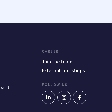
CAREER
Join the team
External job listings
FOLLOW US
oard