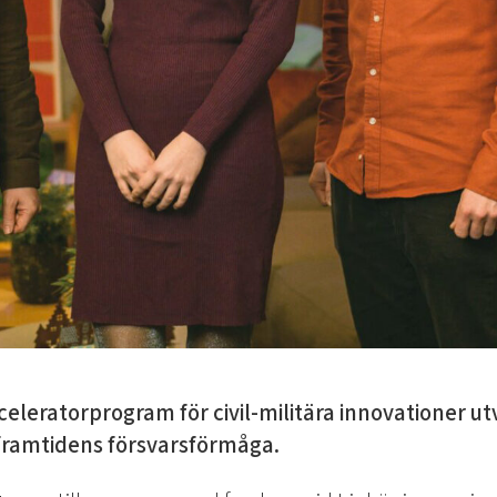
cceleratorprogram för civil-militära innovationer u
l framtidens försvarsförmåga.