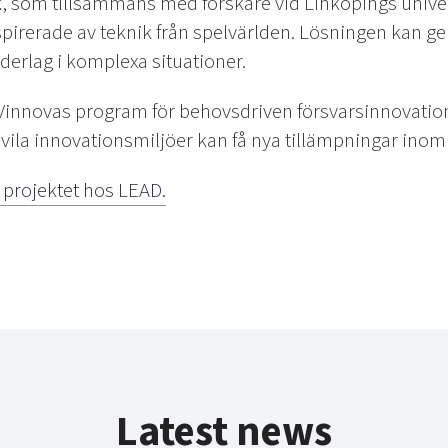
t
, som tillsammans med forskare vid Linköpings univers
pirerade av teknik från spelvärlden. Lösningen kan ge 
derlag i komplexa situationer.
 Vinnovas program för behovsdriven försvarsinnovation 
ivila innovationsmiljöer kan få nya tillämpningar inom
projektet hos LEAD.
Latest news