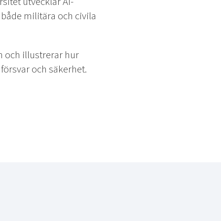
itet utvecklar AI-
både militära och civila
och illustrerar hur
 försvar och säkerhet.