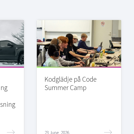
Kodglädje på Code
ing
Summer Camp
sning
23 June, 2026