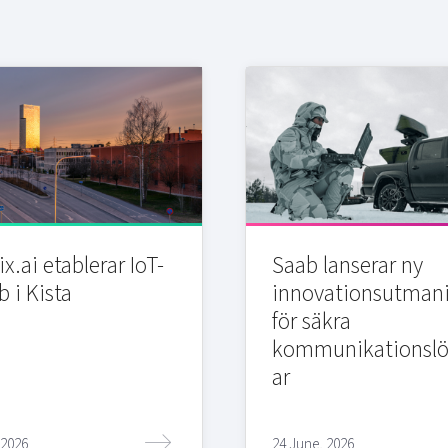
x.ai etablerar IoT-
Saab lanserar ny
b i Kista
innovationsutman
för säkra
kommunikationslö
ar
 2026
24 June, 2026