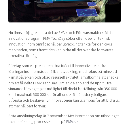
Shaping cities and regions
Our community of companies
Upscaling
Projects
Today's lunch in Mjärdevi
Talent & skills
Publications
Startup & industry collaboration
Bright East
Project toolbox
Offers to boost your business
Nu finns möjlighet att ta del av FMV:s och Försvarsmaktens Militära
East Sweden Tech Women
innovationsprogram. FMV TechDay söker efter idéer till teknisk
innovation inom området hållbar utveckling tänkta för den civila
Reversed mentorship
marknaden, som i framtiden kan bidra till det svenska försvarets
Our clusters
Funding opportunities
operativa förmåga.
Företag som vill presentera sina idéer till innovativa tekniska
Current offers and activities
lösningar inom området hållbar utveckling, med fokus på minskad
Reach out to us
klimatpåverkan och ökad resurseffektivitet, är välkomna att ansöka
om att få delta i FMV TechDay. Om er idé är bland de upp till tre
Locations
vinnande förslagen ges möjlighet till direkt beställning från 350 000
kr till maximalt 500 000 kr, för att under 6 månader ytterligare
utforska och beskriva hur innovationen kan tillämpas för att bidra till
ett mer hållbart försvar.
Sista ansökningsdag är 7 november. Mer information om utlysningen
och ansökningsprocessen finns på
FMV.se
: