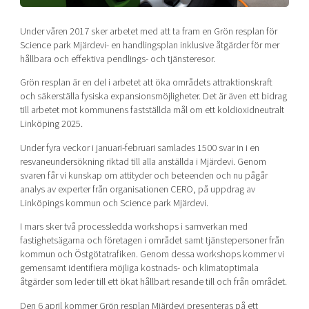
Shaping cities and regions
Our community of companies
Upscaling
Projects
Under våren 2017 sker arbetet med att ta fram en Grön resplan för
Today's lunch in Mjärdevi
Talent & skills
Science park Mjärdevi- en handlingsplan inklusive åtgärder för mer
Publications
Startup & industry collaboration
hållbara och effektiva pendlings- och tjänsteresor.
Bright East
Project toolbox
Offers to boost your business
Grön resplan är en del i arbetet att öka områdets attraktionskraft
East Sweden Tech Women
och säkerställa fysiska expansionsmöjligheter. Det är även ett bidrag
Reversed mentorship
till arbetet mot kommunens fastställda mål om ett koldioxidneutralt
Linköping 2025.
Our clusters
Funding opportunities
Under fyra veckor i januari-februari samlades 1500 svar in i en
resvaneundersökning riktad till alla anställda i Mjärdevi. Genom
Current offers and activities
svaren får vi kunskap om attityder och beteenden och nu pågår
Reach out to us
analys av experter från organisationen CERO, på uppdrag av
Linköpings kommun och Science park Mjärdevi.
Locations
I mars sker två processledda workshops i samverkan med
fastighetsägarna och företagen i området samt tjänstepersoner från
kommun och Östgötatrafiken. Genom dessa workshops kommer vi
gemensamt identifiera möjliga kostnads- och klimatoptimala
åtgärder som leder till ett ökat hållbart resande till och från området.
Den 6 april kommer Grön resplan Mjärdevi presenteras på ett