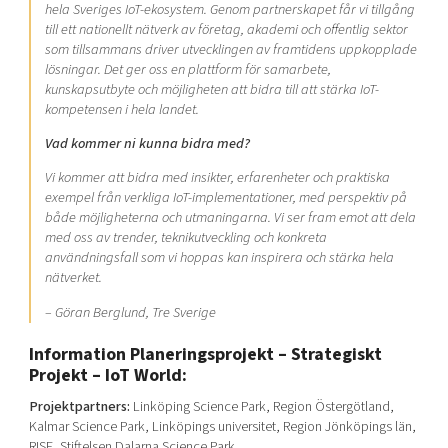
hela Sveriges IoT-ekosystem. Genom partnerskapet får vi tillgång
till ett nationellt nätverk av företag, akademi och offentlig sektor
som tillsammans driver utvecklingen av framtidens uppkopplade
lösningar. Det ger oss en plattform för samarbete,
kunskapsutbyte och möjligheten att bidra till att stärka IoT-
kompetensen i hela landet.
Vad kommer ni kunna bidra med?
Vi kommer att bidra med insikter, erfarenheter och praktiska
exempel från verkliga IoT-implementationer, med perspektiv på
både möjligheterna och utmaningarna. Vi ser fram emot att dela
med oss av trender, teknikutveckling och konkreta
användningsfall som vi hoppas kan inspirera och stärka hela
nätverket.
– Göran Berglund, Tre Sverige
Information Planeringsprojekt – Strategiskt
Projekt – IoT World:
Projektpartners:
Linköping Science Park, Region Östergötland,
Kalmar Science Park, Linköpings universitet, Region Jönköpings län,
RISE, Stiftelsen Dalarna Science Park.