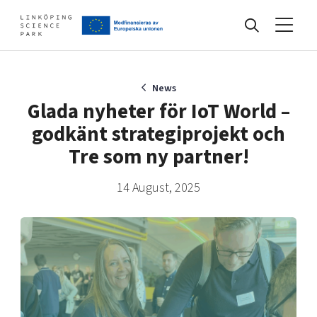
Events
News
Glada nyheter för IoT World –
godkänt strategiprojekt och
Find your network
Tre som ny partner!
14 August, 2025
Develop your company
Artificial intelligence
Cybersecurity
About
Internet of Things
Upgrade your skills & master new ones
Manufacturing industries
Global talent
Visual technologies
Our story, mission & vision
40 years anniversary
Tech startups