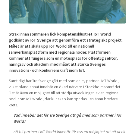
Shaping cities and regions
Our community of companies
Upscaling
Projects
Today's lunch in Mjärdevi
Talent & skills
Publications
Startup & industry collaboration
Bright East
Project toolbox
Offers to boost your business
Strax innan sommaren fick kompetensklustret IoT World
East Sweden Tech Women
godkänt av IoT Sverige att genomföra ett strategiskt projekt.
Målet är att skala upp IoT World till en nationell
Reversed mentorship
samverkansplattform med regionala noder. Plattformen
Our clusters
Funding opportunities
kommer att fungera som en mötesplats för offentlig sektor,
näringsliv och akademi med målet att stärka Sveriges
innovations- och konkurrenskraft inom IoT.
Current offers and activities
Reach out to us
Samtidigt har Tre Sverige gått med som en ny partner i IoT World,
vilket bland annat innebär en ökad närvaro i Stockholmsområdet.
Locations
Det är även en möjlighet till att stödja utvecklingen av en regional
nod inom IoT World, där kunskap kan spridas i en ännu bredare
krets.
Vad innebär det för Tre Sverige att gå med som partner i IoT
World?
Att bli partner i IoT World innebär för oss en möjlighet att nå ut till