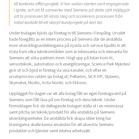
till konkreta affärsprojekt. Vi har sedan starten varit engagerade
i Ignite, och att få samverka med Siemens på detta sätt möjliggör
att ta processen till nästa steg och accelerera processen från
initial kontakt till ett skarpt kundprojekt på kort tid.
Under tisdagen bjöds sju företag in till Siemens i Finspång. Urvalet
hade föregåtts av en intern process på Siemens där de anställda
inom utvecklingsavdelningarna på nysida och service bjudits in att
rösta fram vilka teknikområden som är intressanta och relevanta för
Siemens att söka partners inom. Högt upp på listan kom AI,
sensorteknik, automation och energilösningar. Science Park Mjärdevi
gick ut och bjöd in företag via sina kanaler, och efter en
urvalsprocess valdes sju bolag ut; Peltarion, SICK IVP, Stylaero,
Skymaker, Modio, Actia Nordic och Ekkono.
Upplägget för dagen var att alla bolag fått en egen företagsvärd på
Siemens som fått läsa på om företag och dess teknik. Under
förmiddagen fick de deltagande bolagen ställa ut i en minimässa
samt pitcha sin teknik/produkt för alla anställda på Siemens
utvecklingsenheter. De anställda fick skapa idéer kring hur
lösningarna skulle kunna användas för att utveckla Siemens
produkter och tjänster samt interna arbetssätt.