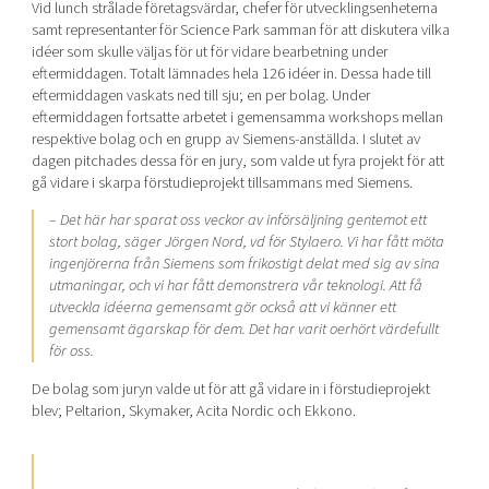
Vid lunch strålade företagsvärdar, chefer för utvecklingsenheterna
samt representanter för Science Park samman för att diskutera vilka
idéer som skulle väljas för ut för vidare bearbetning under
eftermiddagen. Totalt lämnades hela 126 idéer in. Dessa hade till
eftermiddagen vaskats ned till sju; en per bolag. Under
eftermiddagen fortsatte arbetet i gemensamma workshops mellan
respektive bolag och en grupp av Siemens-anställda. I slutet av
dagen pitchades dessa för en jury, som valde ut fyra projekt för att
gå vidare i skarpa förstudieprojekt tillsammans med Siemens.
– Det här har sparat oss veckor av införsäljning gentemot ett
stort bolag, säger Jörgen Nord, vd för Stylaero. Vi har fått möta
ingenjörerna från Siemens som frikostigt delat med sig av sina
utmaningar, och vi har fått demonstrera vår teknologi. Att få
utveckla idéerna gemensamt gör också att vi känner ett
gemensamt ägarskap för dem. Det har varit oerhört värdefullt
för oss.
De bolag som juryn valde ut för att gå vidare in i förstudieprojekt
blev; Peltarion, Skymaker, Acita Nordic och Ekkono.