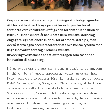
Shaping cities and regions
Our community of companies
Upscaling
Projects
Today's lunch in Mjärdevi
Talent & skills
Publications
Corporate innovation står högt på många storbolags agendor.
Startup & industry collaboration
Bright East
Att fortsätta utveckla nya produkter och tjänster för att
Project toolbox
Offers to boost your business
fortsätta vara konkurrenskraftiga och förtjänta sin position är
East Sweden Tech Women
kritiskt. Under senare år har vi sett flera svenska storbolag
Reversed mentorship
engagera sig i nationella initiativ för att möta startups, men
också starta egna acceleratorer för att öka kontaktytorna mot
Our clusters
Funding opportunities
unga innovativa företag. Siemens svenska
utvecklingsverksamhet är ett av företagen som tar öppen
Current offers and activities
innovation till nästa steg.
Reach out to us
Många av de stora företagen startar egna innovationsprogram, som
innehåller interna inkubatorsprocesser, investeringsverksamheter
Locations
liksom acceleratorsprocesser; för att kunna skala affärer och bolag.
BMW, Samsung, Airbus, Google, och Cisco har alla gjort det. Under
senare år har vi sett allt fler svenska bolag anamma denna trend.
Storbolag som Eon, Nordea, och ABB startat egna acceleratorer
under de senaste åren. I det nationella projektet Ignite, som bedrivs
av en grupp inkubatorer med finansiering av Vinnova, har
kvalificerad matchmaking mellan startups och storbolag