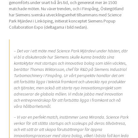
genomförts under snart två års tid, och genererat mer än 1500
matchade möten. Nu växer trenden, och i Finspång, Östergötland
har Siemens svenska utvecklingsenhet tillsammans med Science
Park Mjärdevi i Linköping, initierat konceptet Siemens Popup
Collaboration Expo (deltagarna i bild nedan).
– Det var i ett möte med Science Park Mjärdevi under hösten, där
vi bl a diskuterade hur Siemens skulle kunna bredda sina
kontaktytor mot startups och innovativa bolag som idén väcktes,
berättar Thomas Wiktorsson, chef för R&D på Siemens Industrial
Turbomachinery i Finspång. Ur vårt perspektiv handlar det om
att fortsätta ligga i teknisk framkant och utveckla nya produkter
och tjänster, men också att starta nya innovationsprojekt som
adresserar de globala målen. Vi måste jobba med innovation
och entreprenörskap för att fortsätta ligga i framkant och nå
våra hållbarhetsmål.
– Vi var en perfekt match, instämmer Lena Miranda. Science Park
verkar för att stötta startups och scaleups på deras tillväxtresa,
och ett sätt är att skapa förutsättningar för öppna
innovationsprocesser med stora bolag, vilket i bästa fall kan leda