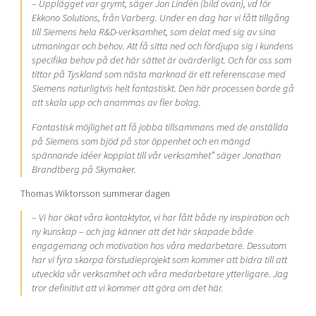
– Upplägget var grymt, säger Jon Lindén (bild ovan), vd för
Ekkono Solutions, från Varberg. Under en dag har vi fått tillgång
till Siemens hela R&D-verksamhet, som delat med sig av sina
utmaningar och behov. Att få sitta ned och fördjupa sig i kundens
specifika behov på det här sättet är ovärderligt. Och för oss som
tittar på Tyskland som nästa marknad är ett referenscase med
Siemens naturligtvis helt fantastiskt. Den här processen borde gå
att skala upp och anammas av fler bolag.
Fantastisk möjlighet att få jobba tillsammans med de anställda
på Siemens som bjöd på stor öppenhet och en mängd
spännande idéer kopplat till vår verksamhet” säger Jonathan
Brandtberg på Skymaker.
Thomas Wiktorsson summerar dagen
– Vi har ökat våra kontaktytor, vi har fått både ny inspiration och
ny kunskap – och jag känner att det här skapade både
engagemang och motivation hos våra medarbetare. Dessutom
har vi fyra skarpa förstudieprojekt som kommer att bidra till att
utveckla vår verksamhet och våra medarbetare ytterligare. Jag
tror definitivt att vi kommer att göra om det här.