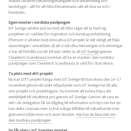
snabbt växande befolkningsmängden och urbanisering och
landsbygd – allt för att hitta klimatsmarta sätt att leva nu och i
framtiden.
Egen monter i nordiska paviljongen
IoT Sverige arbetar just nu med att hitta vägar att ta med sig
projekten ut i världen för inspiration och kunskapsinhämtning.
Eftersom vi arbetar med innovativa IoT-projekt är det viktigt att följa
utvecklingen i omvärlden så att vi vet vilka teknologier och erövringar
vi har att förhålla oss till. Ett led i detta är att
IoT Sverige
genom
Cleantech Scandinavia
kommer att ha en monter i den nordiska
paviljongen som Cleantech Scandinavia är värd för i Barcelona.
Ta plats med ditt projekt
Nu kan DITT projekt hänga med IoT Sverige till Barcelona den 14–17
november genom ett unikt erbjudande som IoT Sverige har till alla
sina projekt och projektägare. Du kommer att kunna köpa din
entrébiljett till rabatterat pris genom IoT Sverige. Genom att vara en
del i vår delegation får du tillgång till information och tips om hur du
kan delta i mässan men också många tillfällen till nätverkande över
gränserna både inom och utom Norden.
Här kan du läsa mer om
den nordiska paviljongen.
Du får plats i IoT Sveriges monter