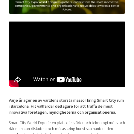
Shaping cities and regions
Our community of companies
Upscaling
Projects
Today's lunch in Mjärdevi
Talent & skills
Publications
Startup & industry collaboration
Bright East
Project toolbox
Offers to boost your business
East Sweden Tech Women
Reversed mentorship
Our clusters
Funding opportunities
Current offers and activities
Reach out to us
Locations
Varje år äger en av världens största mässor kring Smart City rum
i Barcelona. Hit vallfärdar deltagare för att träffa de mest
innovativa företagen, myndigheterna och organisationerna.
Smart City World Expo är en plats där städer och teknologi möts och
där man kan diskutera och mötas kring hur vi ska hantera den