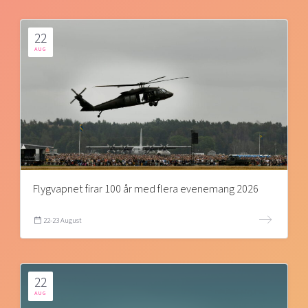
22
AUG
Flygvapnet firar 100 år med flera evenemang 2026
22-23 August
22
AUG