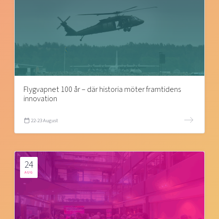
Flygvapnet 100 år – där historia möter framtidens
innovation
22-23 August
24
AUG