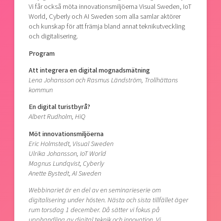
Vi får också möta innovationsmiljöerna Visual Sweden, IoT
World, Cyberly och AI Sweden som alla samlar aktörer
och kunskap för att främja bland annat teknikutveckling
och digitalisering.
Program
Att integrera en digital mognadsmätning
Lena Johansson och Rasmus Ländström,
Trollhättans
kommun
En digital turistbyrå?
Albert Rudholm, HiQ
Möt innovationsmiljöerna
Eric Holmstedt, Visual Sweden
Ulrika Johansson, IoT World
Magnus Lundqvist, Cyberly
Anette Bystedt, AI Sweden
Webbinariet är en del av en seminarieserie om
digitalisering under hösten. Nästa och sista tillfället äger
rum
torsdag
1 december. Då sätter vi fokus
på
upphandling av digital teknik och innovation.
Vi