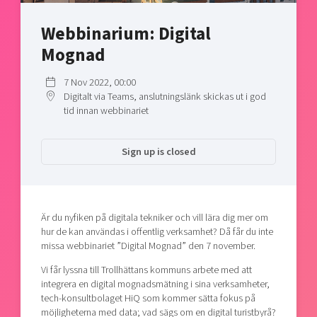
Shaping cities and regions
Our community of companies
Upscaling
Webbinarium: Digital
Projects
Today's lunch in Mjärdevi
Talent & skills
Mognad
Publications
Startup & industry collaboration
Bright East
Project toolbox
Offers to boost your business
7 Nov 2022, 00:00
East Sweden Tech Women
Digitalt via Teams, anslutningslänk skickas ut i god
Reversed mentorship
tid innan webbinariet
Our clusters
Funding opportunities
Sign up is closed
Current offers and activities
Reach out to us
Locations
Är du nyfiken på digitala tekniker och vill lära dig mer om
hur de kan användas i offentlig verksamhet? Då får du inte
missa webbinariet ”Digital Mognad” den 7 november.
Vi får lyssna till Trollhättans kommuns arbete med att
integrera en digital mognadsmätning i sina verksamheter,
tech-konsultbolaget HiQ som kommer sätta fokus på
möjligheterna med data; vad sägs om en digital turistbyrå?