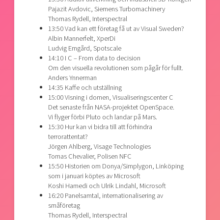
Pajazit Avdovic, Siemens Turbomachinery
Thomas Rydell, Interspectral
13:50 Vad kan ett företag få ut av Visual Sweden?
Albin Mannerfelt, XperDi
Ludvig Emgård, Spotscale
14:10 I C – From data to decision
Om den visuella revolutionen som pågår för fullt.
Anders Ynnerman
14:35 Kaffe och utställning
15:00 Visning i domen, Visualiseringscenter C
Det senaste från NASA-projektet OpenSpace.
Vi flyger förbi Pluto och landar på Mars.
15:30 Hur kan vi bidra till att förhindra
terrorattentat?
Jörgen Ahlberg, Visage Technologies
Tomas Chevalier, Polisen NFC
15:50 Historien om Donya/Simplygon, Linköping
som i januari köptes av Microsoft
Koshi Hamedi och Ulrik Lindahl, Microsoft
16:20 Panelsamtal, internationalisering av
småföretag
Thomas Rydell, Interspectral