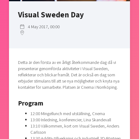
Shaping cities and regions
Our community of companies
Upscaling
Visual Sweden Day
Projects
Today's lunch in Mjärdevi
Talent & skills
Publications
Startup & industry collaboration
4 May 2017, 00:00
Bright East
Project toolbox
Offers to boost your business
East Sweden Tech Women
Reversed mentorship
Our clusters
Funding opportunities
Detta är den första av en årligt återkommande dag då vi
presenterar genomförda aktiviteter i Visual Sweden,
Current offers and activities
reflekterar och blickar framåt. Det är också en dag som
erbjuder stimulans till att se nya möjligheter och knyta nya
Reach out to us
kontakter för samarbete. Platsen är Cnema i Norrköping.
Locations
Program
12:00 Mingellunch med utställning, Cnema
13:00 Inledning, konferencier, Lina Skandevall
13:10 Välkommen, kort om Visual Sweden, Anders
Carlsson
13:30 Additiv tillverkning och industriell 3D-Röntgen