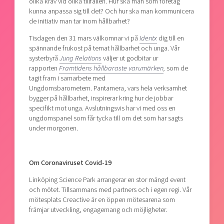
olika krav vid olika tillfällen. Hur ska man som företag
kunna anpassa sig till det? Och hur ska man kommunicera
de initiativ man tar inom hållbarhet?
Tisdagen den 31 mars välkomnar vi på
I
d
entx
dig till en
spännande frukost på temat hållbarhet och unga. Vår
systerbyrå
Jung Relations
väljer ut godbitar ur
rapporten
Framtidens hållbaraste varumärken
,
som de
tagit fram i samarbete med
Ungdomsbarometern. Pantamera, vars hela verksamhet
bygger på hållbarhet, inspirerar kring hur de jobbar
specifikt mot unga. Avslutningsvis har vi med oss en
ungdomspanel som får tycka till om det som har sagts
under morgonen.
Om Coronaviruset Covid-19
Linköping Science Park arrangerar en stor mängd event
och mötet. Tillsammans med partners och i egen regi. Vår
mötesplats Creactive är en öppen mötesarena som
främjar utveckling, engagemang och möjligheter.