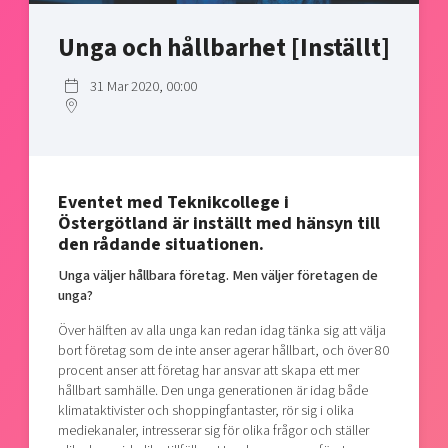
Shaping cities and regions
Our community of companies
Upscaling
Unga och hållbarhet [Inställt]
Projects
Today's lunch in Mjärdevi
Talent & skills
Publications
Startup & industry collaboration
31 Mar 2020, 00:00
Bright East
Project toolbox
Offers to boost your business
East Sweden Tech Women
Reversed mentorship
Our clusters
Funding opportunities
Eventet med Teknikcollege i
Östergötland är inställt med hänsyn till
Current offers and activities
den rådande situationen.
Reach out to us
Unga väljer hållbara företag. Men väljer företagen de
unga?
Locations
Över hälften av alla unga kan redan idag tänka sig att välja
bort företag som de inte anser agerar hållbart, och över 80
procent anser att företag har ansvar att skapa ett mer
hållbart samhälle. Den unga generationen är idag både
klimataktivister och shoppingfantaster, rör sig i olika
mediekanaler, intresserar sig för olika frågor och ställer