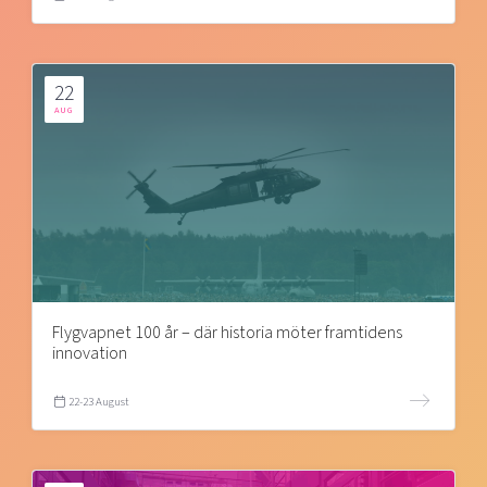
22
AUG
Flygvapnet 100 år – där historia möter framtidens
innovation
22-23 August