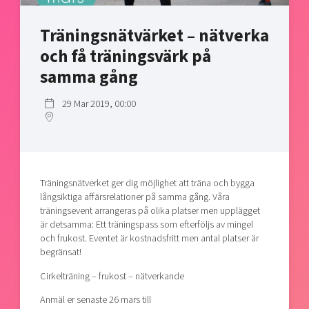
Shaping cities and regions
Our community of companies
Upscaling
Träningsnätvärket – nätverka
Projects
Today's lunch in Mjärdevi
Talent & skills
Publications
och få träningsvärk på
Startup & industry collaboration
Bright East
Project toolbox
samma gång
Offers to boost your business
East Sweden Tech Women
29 Mar 2019, 00:00
Reversed mentorship
Our clusters
Funding opportunities
Current offers and activities
Träningsnätverket ger dig möjlighet att träna och bygga
Reach out to us
långsiktiga affärsrelationer på samma gång. Våra
Locations
träningsevent arrangeras på olika platser men upplägget
är detsamma: Ett träningspass som efterföljs av mingel
och frukost. Eventet är kostnadsfritt men antal platser är
begränsat!
Cirkelträning – frukost – nätverkande
Anmäl er senaste 26 mars till