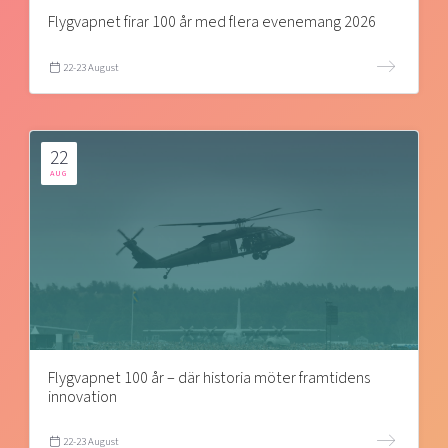
Flygvapnet firar 100 år med flera evenemang 2026
22-23 August
22
AUG
Flygvapnet 100 år – där historia möter framtidens
innovation
22-23 August