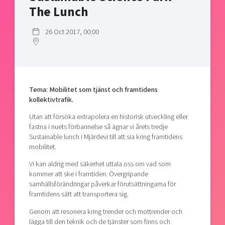
Shaping cities and regions
Our community of companies
The Lunch
Upscaling
Projects
Today's lunch in Mjärdevi
Talent & skills
26 Oct 2017, 00:00
Publications
Startup & industry collaboration
Bright East
Project toolbox
Offers to boost your business
East Sweden Tech Women
Reversed mentorship
Tema: Mobilitet som tjänst och framtidens
Our clusters
Funding opportunities
kollektivtrafik.
Utan att försöka extrapolera en historisk utveckling eller
Current offers and activities
fastna i nuets förbannelse så ägnar vi årets tredje
Reach out to us
Sustainable lunch i Mjärdevi till att sia kring framtidens
mobilitet.
Locations
Vi kan aldrig med säkerhet uttala oss om vad som
kommer att ske i framtiden. Övergripande
samhällsförändringar påverkar förutsättningarna för
framtidens sätt att transportera sig.
Genom att resonera kring trender och mottrender och
lägga till den teknik och de tjänster som finns och