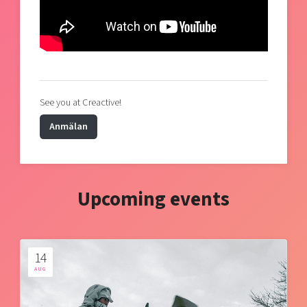
See you at Creactive!
Anmälan
Upcoming events
14
AUG