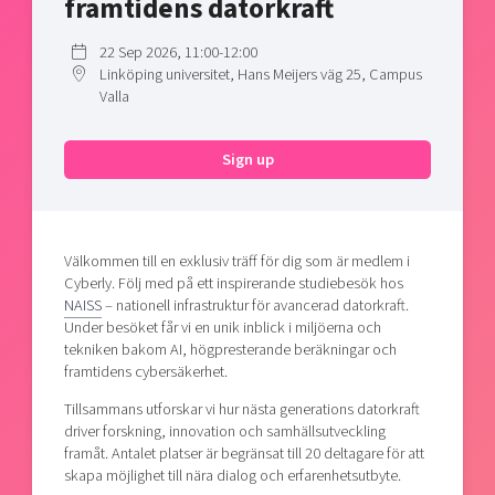
framtidens datorkraft
Shaping cities and regions
Our community of companies
Upscaling
Projects
Today's lunch in Mjärdevi
22 Sep 2026, 11:00-12:00
Talent & skills
Linköping universitet, Hans Meijers väg 25, Campus
Publications
Startup & industry collaboration
Valla
Bright East
Project toolbox
Offers to boost your business
East Sweden Tech Women
Sign up
Reversed mentorship
Our clusters
Funding opportunities
Välkommen till en exklusiv träff för dig som är medlem i
Current offers and activities
Cyberly. Följ med på ett inspirerande studiebesök hos
Reach out to us
NAISS
– nationell infrastruktur för avancerad datorkraft.
Under besöket får vi en unik inblick i miljöerna och
Locations
tekniken bakom AI, högpresterande beräkningar och
framtidens cybersäkerhet.
Tillsammans utforskar vi hur nästa generations datorkraft
driver forskning, innovation och samhällsutveckling
framåt. Antalet platser är begränsat till 20 deltagare för att
skapa möjlighet till nära dialog och erfarenhetsutbyte.