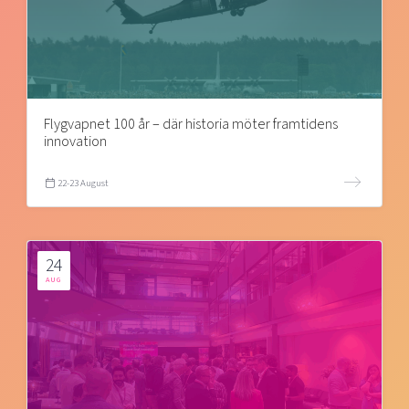
Flygvapnet 100 år – där historia möter framtidens
innovation
22-23 August
24
AUG