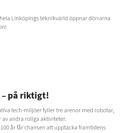
 hela Linköpings teknikvärld öppnar dörrarna
on!
– på riktigt!
iva tech-miljöer fyller tre arenor med robotar,
av andra roliga aktiviteter.
ll 100 år får chansen att upptäcka framtidens