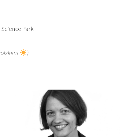
 Science Park
solsken!
)