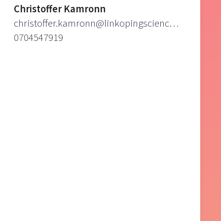
Christoffer Kamronn
christoffer.kamronn@linkopingsciencepark.se
0704547919