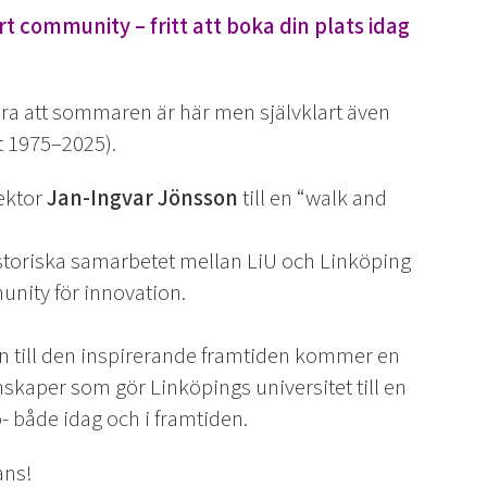
vårt community – fritt att boka din plats idag
ira att sommaren är här men självklart även
t 1975–2025).
rektor
Jan-Ingvar Jönsson
till en “walk and
istoriska samarbetet mellan LiU och Linköping
nity för innovation.
n till den inspirerande framtiden kommer en
nskaper
som gör Linköpings universitet till en
ö- både idag och i framtiden.
ans!