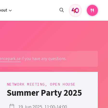
bout
fers and activities
pportunities
 to us
s
iencepark.se
if you have any questions.
NETWORK MEETING, OPEN HOUSE
Summer Party 2025
19 Jun 2025, 11:00-14:00