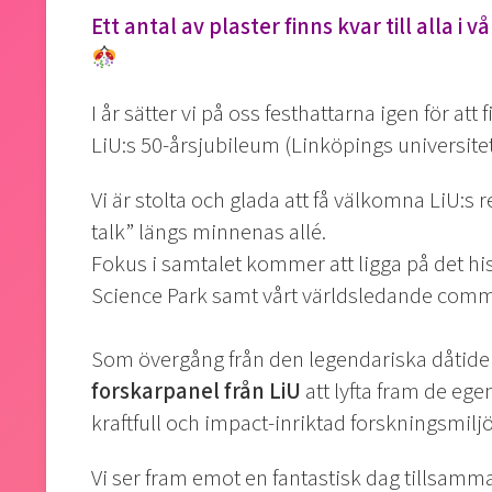
Ett antal av plaster finns kvar till alla i 
I år sätter vi på oss festhattarna igen för att f
LiU:s 50-årsjubileum (Linköpings universite
Vi är stolta och glada att få välkomna LiU:s 
talk” längs minnenas allé.
Fokus i samtalet kommer att ligga på det h
Science Park samt vårt världsledande commu
Som övergång från den legendariska dåtide
forskarpanel från
LiU
att lyfta fram de
ege
kraftfull och impact-inriktad forskningsmilj
Vi ser fram emot en fantastisk dag tillsamm