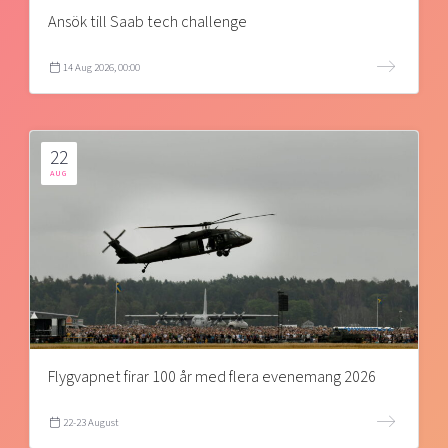
Ansök till Saab tech challenge
14 Aug 2026, 00:00
22
AUG
Flygvapnet firar 100 år med flera evenemang 2026
22-23 August