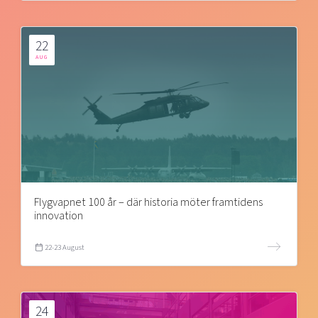
22
AUG
Flygvapnet 100 år – där historia möter framtidens
innovation
22-23 August
24