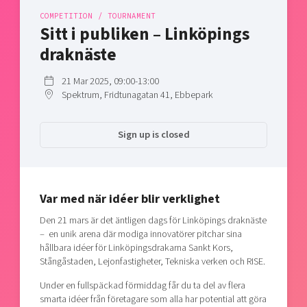
Shaping cities and regions
Our community of companies
Upscaling
COMPETITION / TOURNAMENT
Sitt i publiken – Linköpings
Projects
Today's lunch in Mjärdevi
Talent & skills
draknäste
Publications
Startup & industry collaboration
Bright East
Project toolbox
Offers to boost your business
21 Mar 2025, 09:00-13:00
East Sweden Tech Women
Spektrum, Fridtunagatan 41, Ebbepark
Reversed mentorship
Our clusters
Funding opportunities
Sign up is closed
Current offers and activities
Reach out to us
Var med när idéer blir verklighet
Locations
Den 21 mars är det äntligen dags för Linköpings draknäste
– en unik arena där modiga innovatörer pitchar sina
hållbara idéer för Linköpingsdrakarna Sankt Kors,
Stångåstaden, Lejonfastigheter, Tekniska verken och RISE.
Under en fullspäckad förmiddag får du ta del av flera
smarta idéer från företagare som alla har potential att göra