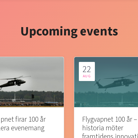
Upcoming events
22
AUG
pnet firar 100 år
Flygvapnet 100 år –
lera evenemang
historia möter
framtidens innovat