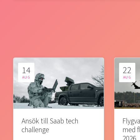
14
22
AUG
AUG
Ansök till Saab tech
Flygva
challenge
med f
2026