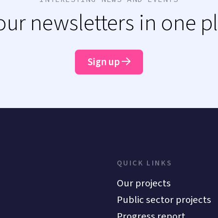
 our newsletters in one p
Sign up
QUICK LINKS
Our projects
Public sector projects
Progress report