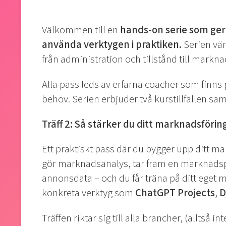
Välkommen till en
hands-on serie som ger d
använda verktygen i praktiken.
Serien vänd
från administration och tillstånd till markna
Alla pass leds av erfarna coacher som finns p
behov. Serien erbjuder två kurstillfällen samt
Träff 2: Så stärker du ditt marknadsföri
Ett praktiskt pass där du bygger upp ditt ma
gör marknadsanalys, tar fram en marknadspl
annonsdata – och du får träna på ditt eget m
konkreta verktyg som
ChatGPT Projects
,
D
Träffen riktar sig till alla brancher, (alltså i