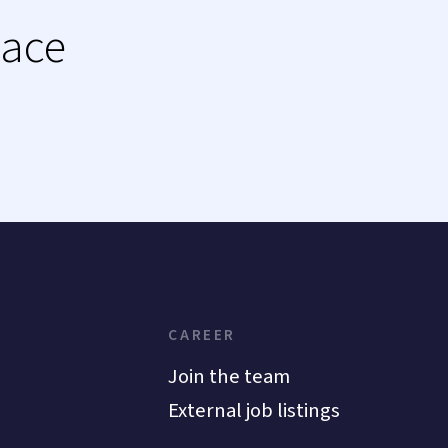
lace
CAREER
Join the team
External job listings