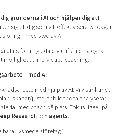
ig grunderna i AI och hjälper dig att
er sig till dig som vill effektivisera vardagen –
dsföring – med stöd av AI.
å plats för att guida dig utifrån dina egna
 möjlighet till individuell coaching.
ngsarbete – med AI
rknadsarbete med hjälp av AI. Vi visar hur du
an, skapar/justerar bilder och analyserar
aterial med coach på plats. Fokus ligger på
eep Research
och
agents
.
nte bara livsmedelsföretag.)