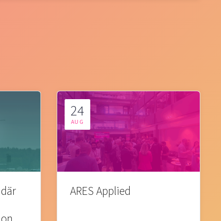
24
AUG
 där
ARES Applied
ion