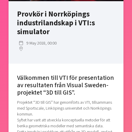
Shaping cities and regions
Our community of companies
Upscaling
Provkör i Norrköpings
Projects
Today's lunch in Mjärdevi
Talent & skills
industrilandskap i VTI:s
Publications
Startup & industry collaboration
Bright East
simulator
Project toolbox
Offers to boost your business
East Sweden Tech Women
9 May 2018, 00:00
Reversed mentorship
Our clusters
Funding opportunities
Current offers and activities
Välkommen till VTI för presentation
Reach out to us
av resultaten från Visual Sweden-
Locations
projektet “3D till GIS”.
Projektet “3D till GIS” har genomförts av VTI, tillsammans
med Sportscale, Linköpings universitet och Norrköpings
kommun.
Syftet har varit att utveckla konceptuella metoder för att
berika geometriska modeller med semantiska data.
Detta innebär i praktiken att utifrån en 3D-modell, endast