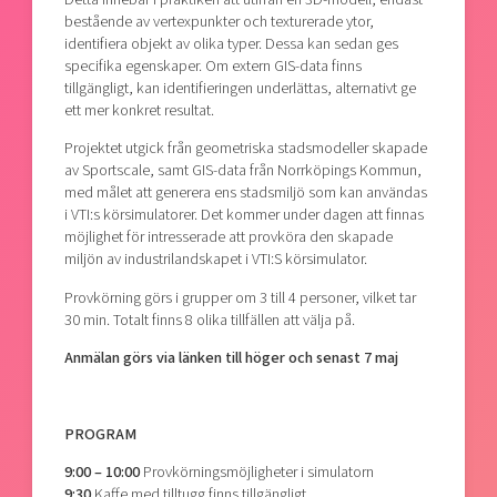
bestående av vertexpunkter och texturerade ytor,
identifiera objekt av olika typer. Dessa kan sedan ges
specifika egenskaper. Om extern GIS-data finns
tillgängligt, kan identifieringen underlättas, alternativt ge
ett mer konkret resultat.
Projektet utgick från geometriska stadsmodeller skapade
av Sportscale, samt GIS-data från Norrköpings Kommun,
med målet att generera ens stadsmiljö som kan användas
i VTI:s körsimulatorer. Det kommer under dagen att finnas
möjlighet för intresserade att provköra den skapade
miljön av industrilandskapet i VTI:S körsimulator.
Provkörning görs i grupper om 3 till 4 personer, vilket tar
30 min. Totalt finns 8 olika tillfällen att välja på.
Anmälan görs via länken till höger och senast 7 maj
PROGRAM
9:00 – 10:00
Provkörningsmöjligheter i simulatorn
9:30
Kaffe med tilltugg finns tillgängligt