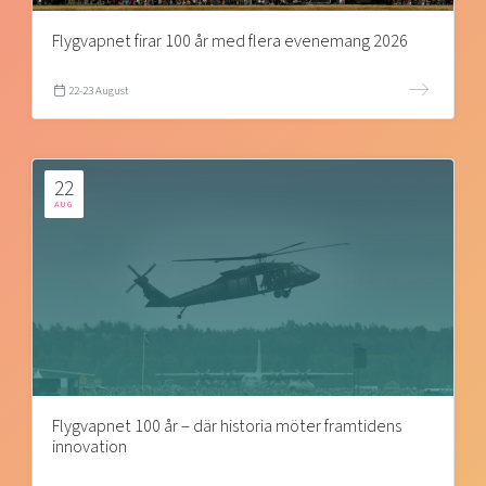
Flygvapnet firar 100 år med flera evenemang 2026
22-23 August
22
AUG
Flygvapnet 100 år – där historia möter framtidens
innovation