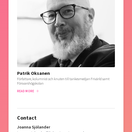
Patrik Oksanen
Författare, kolumnist och knuten till tankesmedjan Frivärld samt
Försvarshögskolan
READ MORE
Contact
Joanna Sjölander