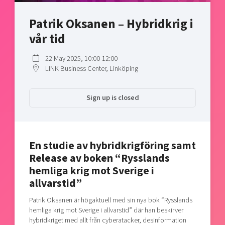
Shaping cities and regions
Our community of companies
Upscaling
Patrik Oksanen – Hybridkrig i
Projects
Today's lunch in Mjärdevi
Talent & skills
vår tid
Publications
Startup & industry collaboration
Bright East
Project toolbox
Offers to boost your business
22 May 2025, 10:00-12:00
East Sweden Tech Women
LINK Business Center, Linköping
Reversed mentorship
Our clusters
Funding opportunities
Sign up is closed
Current offers and activities
Reach out to us
En studie av hybridkrigföring samt
Locations
Release av boken “Rysslands
hemliga krig mot Sverige i
allvarstid”
Patrik Oksanen är högaktuell med sin nya bok “Rysslands
hemliga krig mot Sverige i allvarstid” där han beskirver
hybridkriget med allt från cyberatacker, desinformation