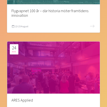
Flygvapnet 100 år – där historia möter framtidens
innovation
22-23 August
24
AUG
ARES Applied