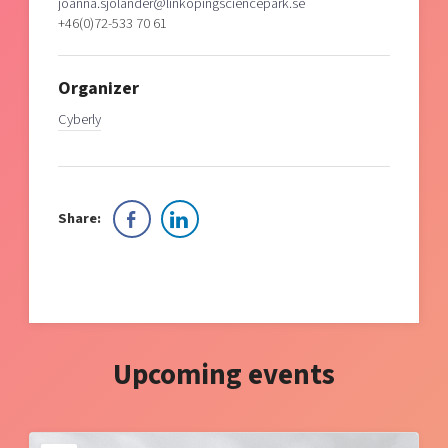
joanna.sjolander@linkopingsciencepark.se
+46(0)72-533 70 61
Organizer
Cyberly
Share:
Upcoming events