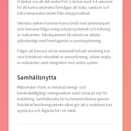
Vi tänker oss att det under PoC:n räcker med 3-4 sensorer
för att kunna utvärdera förmågan att mäta, samla in och
tolka temperaturvärden från avloppsvattnet.
Tekniska verken kommer kunna bistå med ämnesexpert
som besvarar frågor kring avloppssystemet och tolkning
av mätvärden. Teknikpartnern får därutöver arbeta
självständigt med framtagande av prototyplösning.
Frågor att besvara vid en eventuell fortsatt utredning kan
vara förbättrad robusthet av sensorlösning, vidare analys
av mätvärden samt integration mot andra system.
Samhällsnytta
Miljövinster i form av minskad energi- och
kemikalietillgång i reningsverken samt minskad risk för
bräddning. Samhällsnytta för kommuninvånarna genom
förbättrat felsökningsarbete vilket gör att vi snabbare kan
upptäcka och åtgärda fel i VA-nätet.