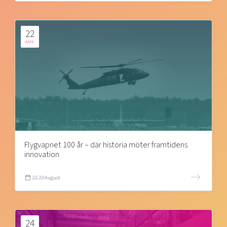
22
AUG
Flygvapnet 100 år – där historia möter framtidens
innovation
22-23 August
24