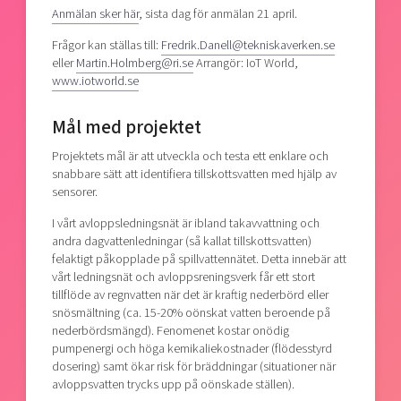
Anmälan sker här
, sista dag för anmälan 21 april.
Frågor kan ställas till:
Fredrik.Danell@tekniskaverken.se
eller
Martin.Holmberg@ri.se
Arrangör: IoT World,
www.iotworld.se
Mål med projektet
Projektets mål är att utveckla och testa ett enklare och
snabbare sätt att identifiera tillskottsvatten med hjälp av
sensorer.
I vårt avloppsledningsnät är ibland takavvattning och
andra dagvattenledningar (så kallat tillskottsvatten)
felaktigt påkopplade på spillvattennätet. Detta innebär att
vårt ledningsnät och avloppsreningsverk får ett stort
tillflöde av regnvatten när det är kraftig nederbörd eller
snösmältning (ca. 15-20% oönskat vatten beroende på
nederbördsmängd). Fenomenet kostar onödig
pumpenergi och höga kemikaliekostnader (flödesstyrd
dosering) samt ökar risk för bräddningar (situationer när
avloppsvatten trycks upp på oönskade ställen).