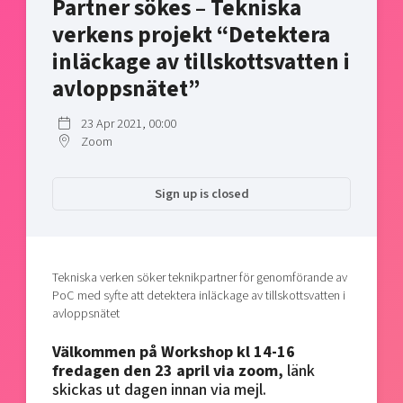
Partner sökes – Tekniska
Shaping cities and regions
Our community of companies
Upscaling
verkens projekt “Detektera
Projects
Today's lunch in Mjärdevi
Talent & skills
inläckage av tillskottsvatten i
Publications
Startup & industry collaboration
avloppsnätet”
Bright East
Project toolbox
Offers to boost your business
East Sweden Tech Women
23 Apr 2021, 00:00
Reversed mentorship
Zoom
Our clusters
Funding opportunities
Sign up is closed
Current offers and activities
Reach out to us
Locations
Tekniska verken söker teknikpartner för genomförande av
PoC med syfte att detektera inläckage av tillskottsvatten i
avloppsnätet
Välkommen på Workshop kl 14-16
fredagen den 23 april via zoom,
länk
skickas ut dagen innan via mejl.