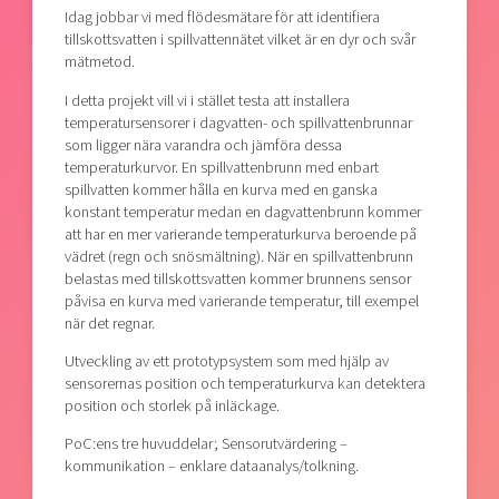
Idag jobbar vi med flödesmätare för att identifiera
tillskottsvatten i spillvattennätet vilket är en dyr och svår
mätmetod.
I detta projekt vill vi i stället testa att installera
temperatursensorer i dagvatten- och spillvattenbrunnar
som ligger nära varandra och jämföra dessa
temperaturkurvor. En spillvattenbrunn med enbart
spillvatten kommer hålla en kurva med en ganska
konstant temperatur medan en dagvattenbrunn kommer
att har en mer varierande temperaturkurva beroende på
vädret (regn och snösmältning). När en spillvattenbrunn
belastas med tillskottsvatten kommer brunnens sensor
påvisa en kurva med varierande temperatur, till exempel
när det regnar.
Utveckling av ett prototypsystem som med hjälp av
sensorernas position och temperaturkurva kan detektera
position och storlek på inläckage.
PoC:ens tre huvuddelar; Sensorutvärdering –
kommunikation – enklare dataanalys/tolkning.