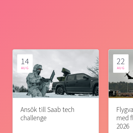
14
22
AUG
AUG
Ansök till Saab tech
Flygva
challenge
med f
2026