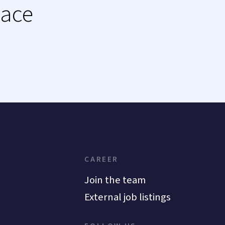
lace
CAREER
Join the team
External job listings