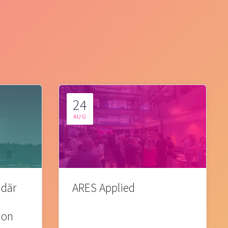
24
AUG
 där
ARES Applied
ion