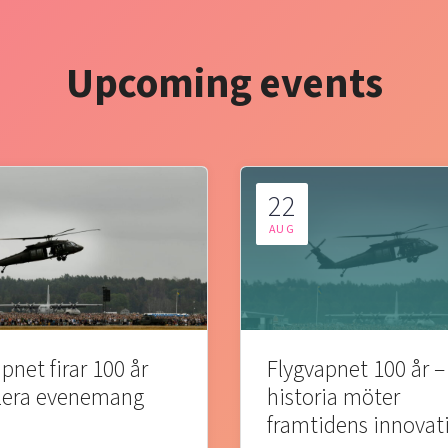
Upcoming events
22
AUG
pnet firar 100 år
Flygvapnet 100 år –
lera evenemang
historia möter
framtidens innovat