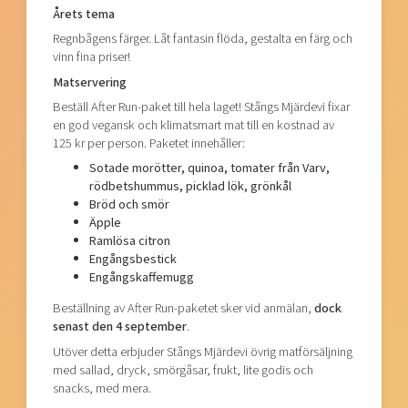
Årets tema
Regnbågens färger. Låt fantasin flöda, gestalta en färg och
vinn fina priser!
Matservering
Beställ After Run-paket till hela laget! Stångs Mjärdevi fixar
en god vegansk och klimatsmart mat till en kostnad av
125 kr per person. Paketet innehåller:
Sotade morötter, quinoa, tomater från Varv,
rödbetshummus, picklad lök, grönkål
Bröd och smör
Äpple
Ramlösa citron
Engångsbestick
Engångskaffemugg
Beställning av After Run-paketet sker vid anmälan,
dock
senast den 4 september
.
Utöver detta erbjuder Stångs Mjärdevi övrig matförsäljning
med sallad, dryck, smörgåsar, frukt, lite godis och
snacks, med mera.