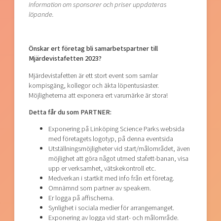
Information om sponsorer och priser uppdateras
löpande.
Önskar ert företag bli samarbetspartner till
Mjärdevistafetten 2023?
Mjärdevistafetten är ett stort event som samlar
kompisgäng, kollegor och äkta löpentusiaster.
Möjligheterna att exponera ert varumärke är stora!
Detta får du som PARTNER:
Exponering på Linköping Science Parks websida
med företagets logotyp, på denna eventsida
Utställningsmöjligheter vid start/målområdet, även
möjlighet att göra något utmed stafett-banan, visa
upp er verksamhet, vätskekontroll etc.
Medverkan i startkit med info från ert företag.
Omnämnd som partner av speakern.
Er logga på affischerna.
Synlighet i sociala medier för arrangemanget.
Exponering av logga vid start- och målområde.