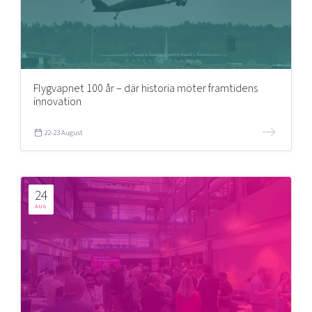
Flygvapnet 100 år – där historia möter framtidens
innovation
22-23 August
24
AUG