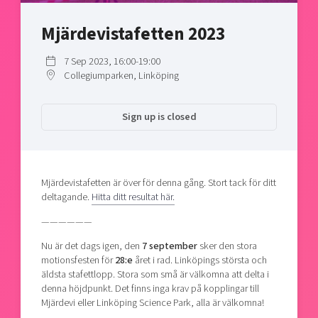
Shaping cities and regions
Our community of companies
Upscaling
Mjärdevistafetten 2023
Projects
Today's lunch in Mjärdevi
Talent & skills
Publications
Startup & industry collaboration
7 Sep 2023, 16:00-19:00
Bright East
Project toolbox
Collegiumparken, Linköping
Offers to boost your business
East Sweden Tech Women
Reversed mentorship
Sign up is closed
Our clusters
Funding opportunities
Current offers and activities
Mjärdevistafetten är över för denna gång. Stort tack för ditt
Reach out to us
deltagande.
Hitta ditt resultat här.
Locations
——————
Nu är det dags igen, den
7 september
sker den stora
motionsfesten för
28:e
året i rad. Linköpings största och
äldsta stafettlopp. Stora som små är välkomna att delta i
denna höjdpunkt. Det finns inga krav på kopplingar till
Mjärdevi eller Linköping Science Park, alla är välkomna!