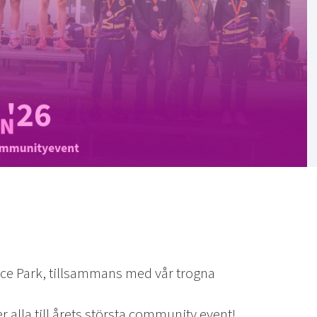
ence Park, tillsammans med vår trogna
er alla till årets största community event!