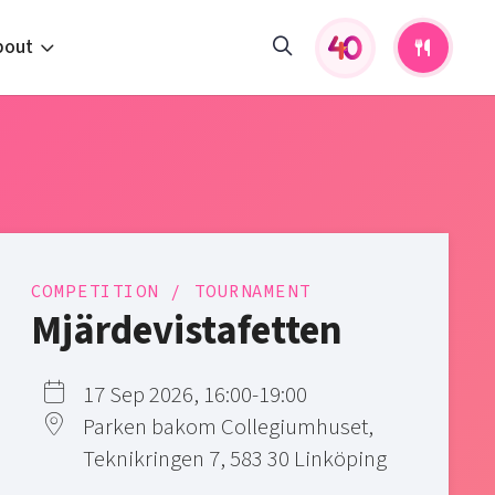
bout
fers and activities
pportunities
 to us
s
COMPETITION / TOURNAMENT
Mjärdevistafetten
17 Sep 2026, 16:00-19:00
Parken bakom Collegiumhuset,
Teknikringen 7, 583 30 Linköping