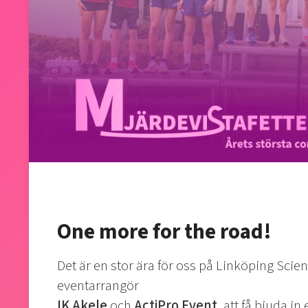
One more for the road!
Det är en stor ära för oss på Linköping Sci
eventarrangör
IK Akele
och
ActiPro Event,
att få bjuda in 