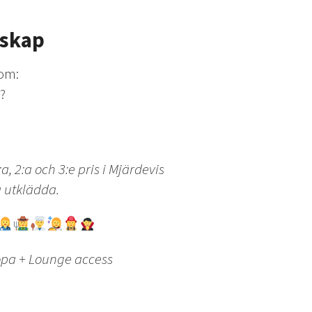
rskap
som:
?
:a, 2:a och 3:e pris i Mjärdevis
 utklädda.
Europa + Lounge access