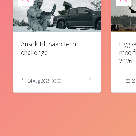
AUG
AUG
Ansök till Saab tech
Flygva
challenge
med f
2026
14 Aug 2026, 00:00
22-23