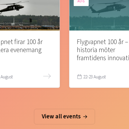
AUG
pnet firar 100 år
Flygvapnet 100 år –
lera evenemang
historia möter
framtidens innovat
 August
22-23 August
View all events