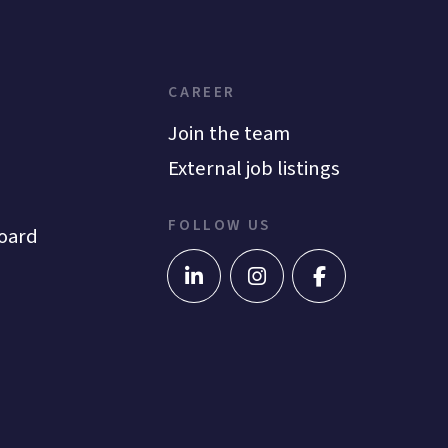
CAREER
Join the team
External job listings
FOLLOW US
oard