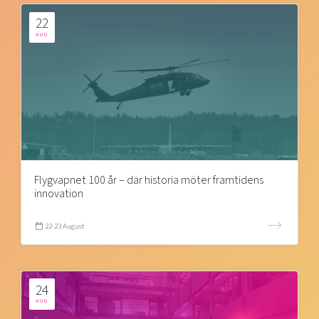
22
AUG
Flygvapnet 100 år – där historia möter framtidens
innovation
22-23 August
24
AUG