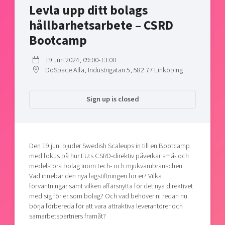
Levla upp ditt bolags
Shaping cities and regions
Our community of companies
Upscaling
hållbarhetsarbete – CSRD
Projects
Today's lunch in Mjärdevi
Talent & skills
Bootcamp
Publications
Startup & industry collaboration
Bright East
Project toolbox
Offers to boost your business
19 Jun 2024, 09:00-13:00
East Sweden Tech Women
DoSpace Alfa, Industrigatan 5, 582 77 Linköping
Reversed mentorship
Our clusters
Funding opportunities
Sign up is closed
Current offers and activities
Reach out to us
Den 19 juni bjuder Swedish Scaleups in till en Bootcamp
Locations
med fokus på hur EU:s CSRD-direktiv påverkar små- och
medelstora bolag inom tech- och mjukvarubranschen.
Vad innebär den nya lagstiftningen för er? Vilka
förväntningar samt vilken affärsnytta för det nya direktivet
med sig för er som bolag? Och vad behöver ni redan nu
börja förbereda för att vara attraktiva leverantörer och
samarbetspartners framåt?