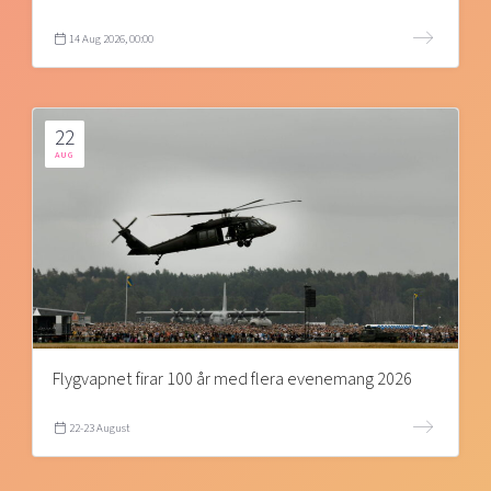
14 Aug 2026, 00:00
22
AUG
Flygvapnet firar 100 år med flera evenemang 2026
22-23 August