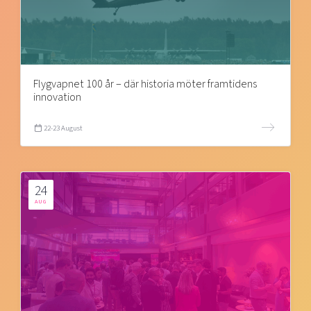
Flygvapnet 100 år – där historia möter framtidens
innovation
22-23 August
24
AUG