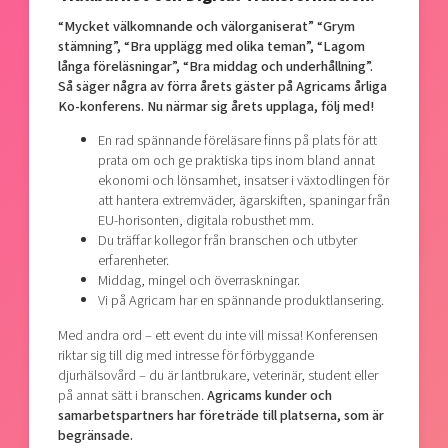
“Mycket välkomnande och välorganiserat” “Grym
stämning”, “Bra upplägg med olika teman”, “Lagom
långa föreläsningar”, “Bra middag och underhållning”.
Så säger några av förra årets gäster på Agricams årliga
Ko-konferens. Nu närmar sig årets upplaga, följ med!
En rad spännande föreläsare finns på plats för att
prata om och ge praktiska tips inom bland annat
ekonomi och lönsamhet, insatser i växtodlingen för
att hantera extremväder, ägarskiften, spaningar från
EU-horisonten, digitala robusthet mm.
Du träffar kollegor från branschen och utbyter
erfarenheter.
Middag, mingel och överraskningar.
Vi på Agricam har en spännande produktlansering.
Med andra ord – ett event du inte vill missa! Konferensen
riktar sig till dig med intresse för förbyggande
djurhälsovård – du är lantbrukare, veterinär, student eller
på annat sätt i branschen.
Agricams kunder och
samarbetspartners har företräde till platserna, som är
begränsade.