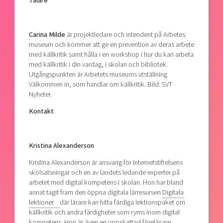
Talare
Carina Milde
är projektledare och intendent på Arbetes
museum och kommer att ge en prevention av deras arbete
med källkritik samt hålla i en workshop i hur du kan arbeta
med källkritik i din vardag, i skolan och bibliotek.
Utgångspunkten är Arbetets museums utställning
Välkommen in, som handlar om källkritik. Bild: SVT
Nyheter.
Kontakt
Kristina Alexanderson
Kristina Alexanderson är ansvarig för Internetstiftelsens
skolsatsningar och en av landets ledande experter på
arbetet med digital kompetens i skolan. Hon har bland
annat tagit fram den öppna digitala lärresursen
Digitala
lektioner
där lärare kan hitta färdiga lektionspaket om
källkritik och andra färdigheter som ryms inom digital
kompetens. Hon är även en uppskattad föreläsare.