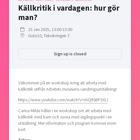
Shaping cities and regions
Our community of companies
Källkritik i vardagen: hur gör
Upscaling
Projects
Today's lunch in Mjärdevi
man?
Talent & skills
Publications
Startup & industry collaboration
15 Jan 2025, 13:00-15:00
Bright East
Project toolbox
Offers to boost your business
Goto10, Teknikringen 7
East Sweden Tech Women
Reversed mentorship
Sign up is closed
Our clusters
Funding opportunities
Current offers and activities
Välkommen på en workshop kring att arbeta med
Reach out to us
källkritik utifrån Arbetets museums vandringsutställning!
Locations
https://www.youtube.com/watch?v=nVQ9S8P3XLI
Carina Milde håller i en workshop om att arbeta med
källkritik med barn och vuxna med utgångspunkt i en
utställning. Mer information och program kommer inom
kort.