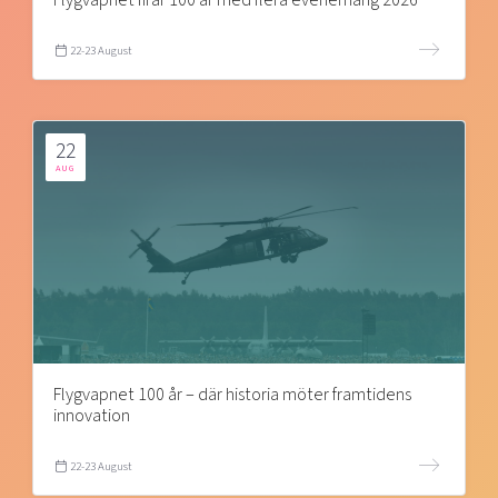
22-23 August
22
AUG
Flygvapnet 100 år – där historia möter framtidens
innovation
22-23 August