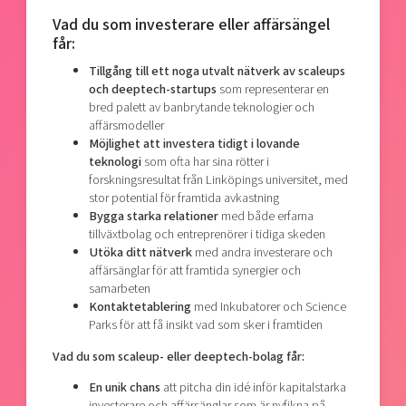
Vad du som investerare eller affärsängel
får:
Tillgång till ett noga utvalt nätverk av scaleups
och deeptech-startups
som representerar en
bred palett av banbrytande teknologier och
affärsmodeller
Möjlighet att investera tidigt i lovande
teknologi
som ofta har sina rötter i
forskningsresultat från Linköpings universitet, med
stor potential för framtida avkastning
Bygga starka relationer
med både erfarna
tillväxtbolag och entreprenörer i tidiga skeden
Utöka ditt nätverk
med andra investerare och
affärsänglar för att framtida synergier och
samarbeten
Kontaktetablering
med Inkubatorer och Science
Parks för att få insikt vad som sker i framtiden
Vad du som scaleup- eller deeptech-bolag får:
En unik chans
att pitcha din idé inför kapitalstarka
investerare och affärsänglar som är nyfikna på