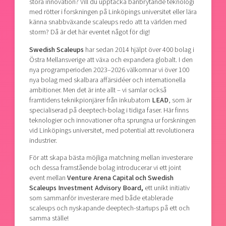
stora innovation? Vill du upptäcka banbrytande teknologi
med rötter i forskningen på Linköpings universitet eller lära
känna snabbväxande scaleups redo att ta världen med
storm? Då är det här eventet något för dig!
Swedish Scaleups
har sedan 2014 hjälpt över 400 bolag i
Östra Mellansverige att växa och expandera globalt. I den
nya programperioden 2023–2026 välkomnar vi över 100
nya bolag med skalbara affärsidéer och internationella
ambitioner. Men det är inte allt – vi samlar också
framtidens teknikpionjärer från inkubatorn
LEAD
, som är
specialiserad på deeptech-bolag i tidiga faser. Här finns
teknologier och innovationer ofta sprungna ur forskningen
vid Linköpings universitet, med potential att revolutionera
industrier.
För att skapa bästa möjliga matchning mellan investerare
och dessa framstående bolag introducerar vi ett joint
event mellan
Venture Arena Capital och Swedish
Scaleups Investment Advisory Board,
ett unikt initiativ
som sammanför investerare med både etablerade
scaleups och nyskapande deeptech-startups på ett och
samma ställe!