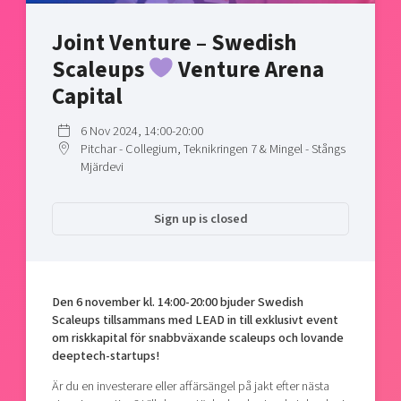
Shaping cities and regions
Our community of companies
Upscaling
Joint Venture – Swedish
Projects
Today's lunch in Mjärdevi
Talent & skills
Scaleups
Venture Arena
Publications
Startup & industry collaboration
Bright East
Capital
Project toolbox
Offers to boost your business
East Sweden Tech Women
6 Nov 2024, 14:00-20:00
Reversed mentorship
Pitchar - Collegium, Teknikringen 7 & Mingel - Stångs
Our clusters
Mjärdevi
Funding opportunities
Current offers and activities
Sign up is closed
Reach out to us
Locations
Den 6 november kl. 14:00-20:00 bjuder Swedish
Scaleups tillsammans med LEAD in
till exklusivt event
om riskkapital för snabbväxande scaleups och lovande
deeptech-startups!
Är du en investerare eller affärsängel på jakt efter nästa