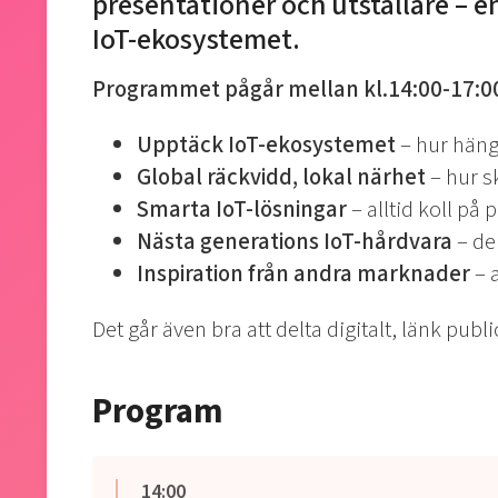
presentationer och utställare – e
IoT-ekosystemet.
Programmet pågår mellan kl.14:00-17:0
Upptäck IoT-ekosystemet
– hur hänge
Global räckvidd, lokal närhet
– hur s
Smarta IoT-lösningar
– alltid koll på 
Nästa generations IoT-hårdvara
– de
Inspiration från andra marknader
– 
Det går även bra att delta digitalt, länk publ
Program
14:00