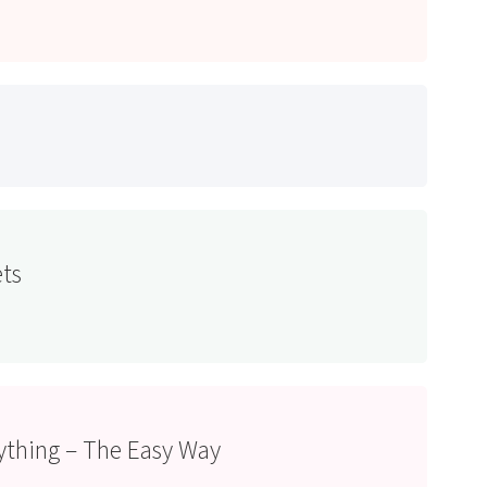
ets
rything – The Easy Way