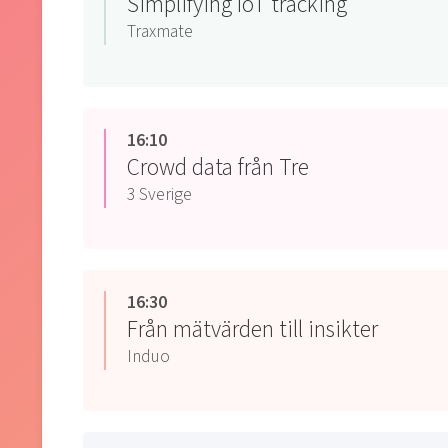
Simplifying IoT tracking
Traxmate
16:10
Crowd data från Tre
3 Sverige
16:30
Från mätvärden till insikter
Induo