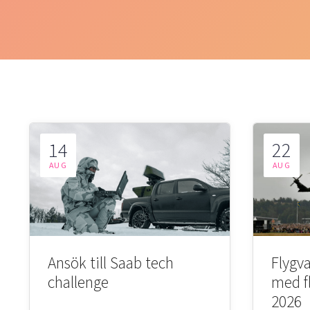
14
22
AUG
AUG
Ansök till Saab tech
Flygva
challenge
med f
2026