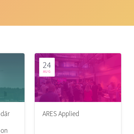
24
AUG
 där
ARES Applied
ion