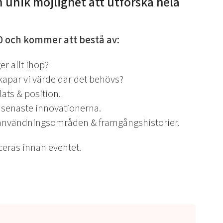
n unik möjlighet att utforska hela
0 och kommer att bestå av:
r allt ihop?
kapar vi värde där det behövs?
plats & position.
 senaste innovationerna.
användningsområden & framgångshistorier.
iceras innan eventet.