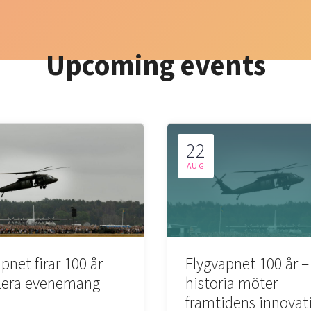
Upcoming events
22
AUG
pnet firar 100 år
Flygvapnet 100 år –
lera evenemang
historia möter
framtidens innovat