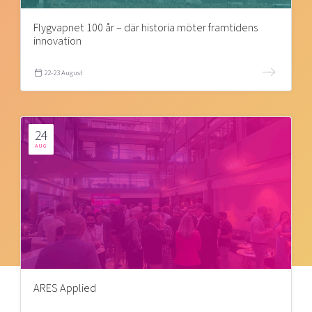
Flygvapnet 100 år – där historia möter framtidens
innovation
22-23 August
24
AUG
ARES Applied