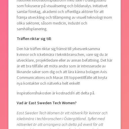
nationell innovationsplattform med säte i Östergötland
som fokuserar på visualisering och bildanalys. Initiativet
samlar företag, akademi och offentliga aktörer för att
främja utveckling och tillämpning av visuell teknologi inom
olika sektorer, såsom medicin, industri och
samhällsplanering.
Träffen riktar sig till:
Den här träffen riktar sig främst till yrkesverksamma
kvinnor och ickebinära i teknikbranschen, vare sig du är
utvecklare, projektledare eller av annan befattning. Det här
är ett bra tillfälle att möta andra som är intresserade av
liknande saker som dig och att lära känna bolagen Axis
Communications och Maxar. Ett toppentillfälle att knyta
nya kontakter och nätverka helt enkelt!
Inspirationsfrukosten är kostnadsfri att delta på.
Vad är East Sweden Tech Women?
East Sweden Tech Women är ett nätverk för kvinnor och
ickebinära i techbranschen i Östergötland. Syftet med
nätverket är att arrangera och delta på event för att