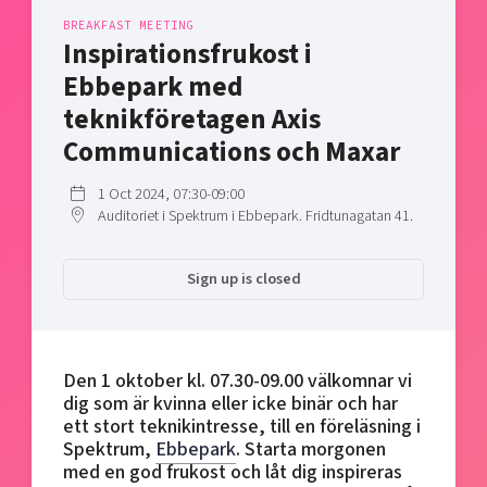
Shaping cities and regions
Our community of companies
Upscaling
BREAKFAST MEETING
Inspirationsfrukost i
Projects
Today's lunch in Mjärdevi
Talent & skills
Ebbepark med
Publications
Startup & industry collaboration
Bright East
teknikföretagen Axis
Project toolbox
Offers to boost your business
East Sweden Tech Women
Communications och Maxar
Reversed mentorship
1 Oct 2024, 07:30-09:00
Our clusters
Funding opportunities
Auditoriet i Spektrum i Ebbepark. Fridtunagatan 41.
Current offers and activities
Sign up is closed
Reach out to us
Locations
Den 1 oktober kl. 07.30-09.00 välkomnar vi
dig som är kvinna eller icke binär och har
ett stort teknikintresse, till en föreläsning i
Spektrum,
Ebbepark
. Starta morgonen
med en god frukost och låt dig inspireras