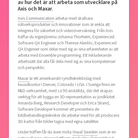
av hur det är att arbeta som utvecklare på
Axis och Maxar
.
Axis Communication
arbetar med skalbara
nätverksprodukter och innovationer som är enkla att
integrera för säkerhet och videoövervakning. Från Axis
träffar du ingenjörerna Johanna Thorheim, Experienced
Software QA Engineer och Therese Alenlöv, Experienced
QA Engineer som delar med sig av sina erfarenheter av att
arbeta med Ensemble programming. Ett inkluderande
arbetssätt där alla får dela med sig av sina kompetenser
och perspektiv.
Maxar
är ett amerikanskt rymdteknikbolag med
huvudkontor i Denver, Colorado i USA. I Sverige finns en
R&D verksamhet, med ca 90 anställda, där det skapas
verktyg för att bygga en 3D-representation av jordklotet.
Amanda Berg, Research Developer och Erica Strand,
Software Developer kommer att presentera de
bildbehandlingstekniker de arbetar med för att producera
3D-kartor från bilder tagna med egna satelliter.
Under träffen får du även möta
Visual Sweden
som är en