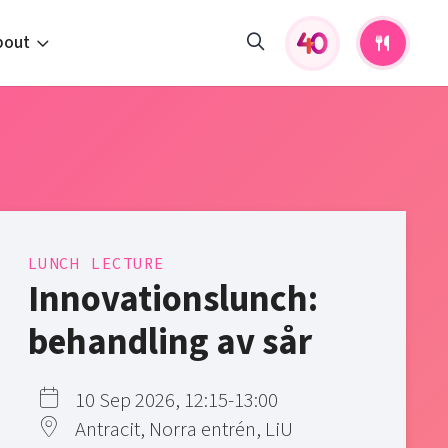
bout
fers and activities
pportunities
 to us
s
LUNCH LECTURE
Innovationslunch:
behandling av sår
10 Sep 2026, 12:15-13:00
Antracit, Norra entrén, LiU