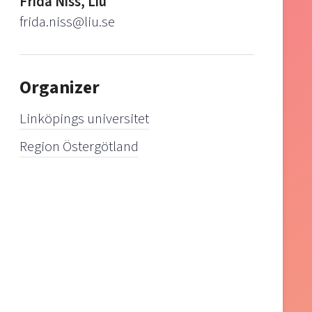
Frida Niss, Liu
frida.niss@liu.se
Organizer
Linköpings universitet
Region Östergötland