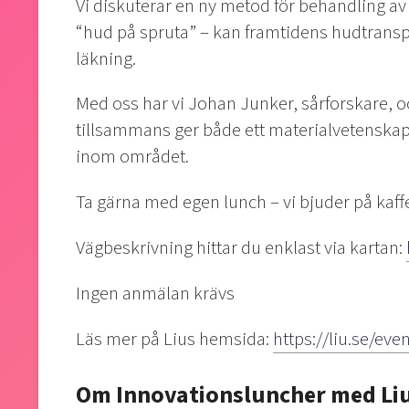
Vi diskuterar en ny metod för behandling a
“hud på spruta” – kan framtidens hudtranspla
läkning.
Med oss har vi Johan Junker, sårforskare, oc
tillsammans ger både ett materialvetenskapl
inom området.
Ta gärna med egen lunch – vi bjuder på kaff
Vägbeskrivning hittar du enklast via kartan:
Ingen anmälan krävs
Läs mer på Lius hemsida:
https://liu.se/ev
Om Innovationsluncher med Li