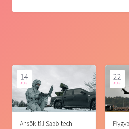
14
22
AUG
AUG
Ansök till Saab tech
Flygva