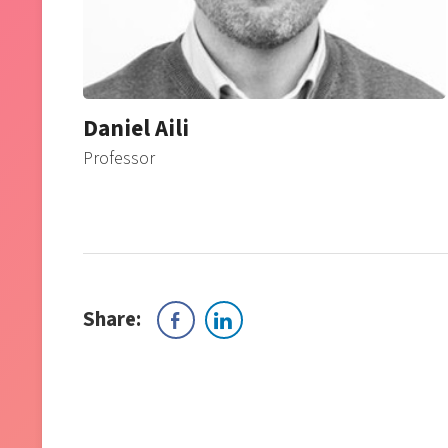
Daniel Aili
Professor
Share: