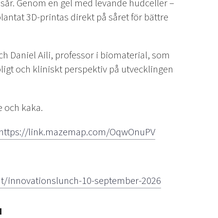
v sår. Genom en gel med levande hudceller –
ntat 3D-printas direkt på såret för bättre
h Daniel Aili, professor i biomaterial, som
igt och kliniskt perspektiv på utvecklingen
e och kaka.
https://link.mazemap.com/OqwOnuPV
ent/innovationslunch-10-september-2026
u