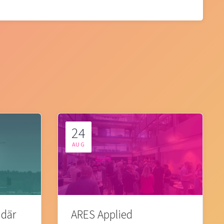
24
AUG
 där
ARES Applied