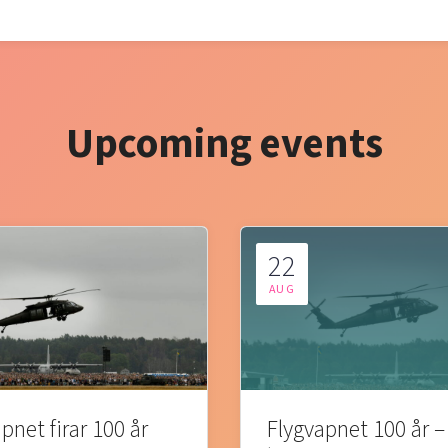
Upcoming events
22
AUG
pnet firar 100 år
Flygvapnet 100 år –