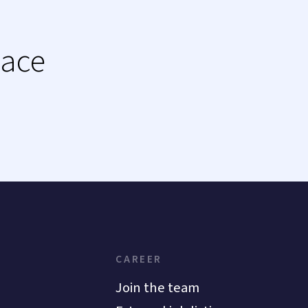
lace
CAREER
Join the team