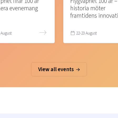
pnet firar 100 år
Flygvapnet 100 år –
lera evenemang
historia möter
framtidens innovat
 August
22-23 August
View all events