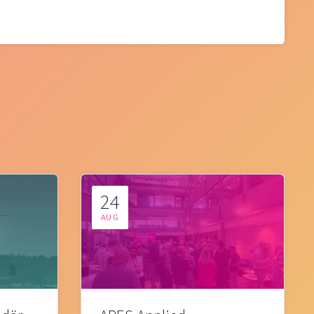
24
AUG