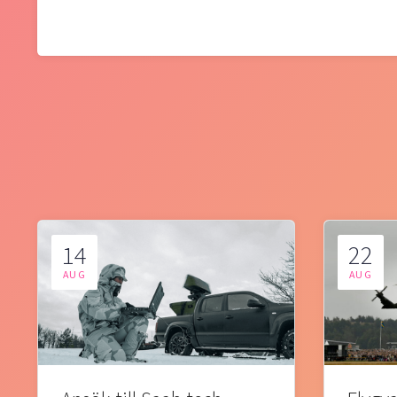
14
22
AUG
AUG