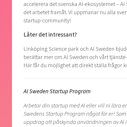
accelerera det svenska AI-ekosystemet – AI S
det arbetet framåt. Vi uppmanar nu alla sven
startup-community!
Låter det intressant?
Linköping Science park och AI Sweden bjude
berättar mer om AI Sweden och vårt tjänste-
Här får du möjlighet att direkt ställa frågo
AI Sweden Startup Program
Arbetar din startup med AI eller vill ni lära
Swedens Startup Program något för er! Som na
uppdrag att påskynda användningen av AI i Sv