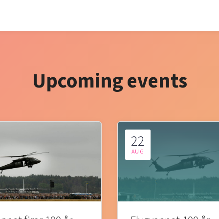
Upcoming events
22
AUG