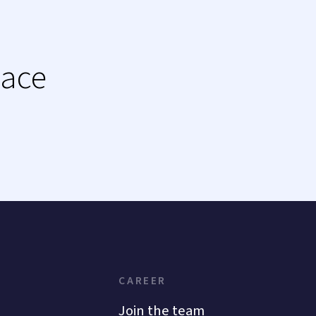
lace
CAREER
Join the team