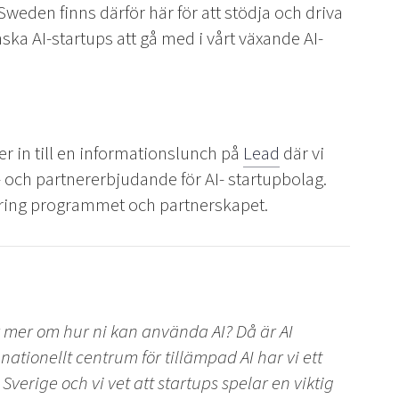
weden finns därför här för att stödja och driva
ska AI-startups att gå med i vårt växande AI-
r in till en informationslunch på
Lead
där vi
 och partnererbjudande för AI- startupbolag.
r kring programmet och partnerskapet.
 er mer om hur ni kan använda AI? Då är AI
tionellt centrum för tillämpad AI har vi ett
erige och vi vet att startups spelar en viktig