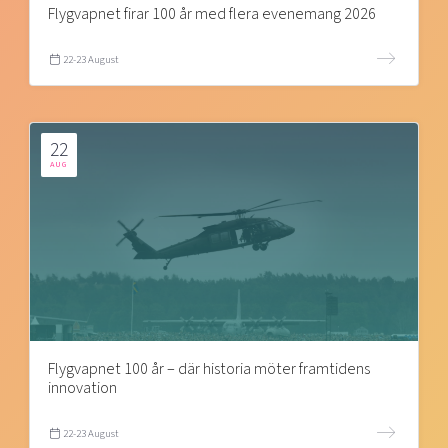
Flygvapnet firar 100 år med flera evenemang 2026
22-23 August
22
AUG
Flygvapnet 100 år – där historia möter framtidens
innovation
22-23 August