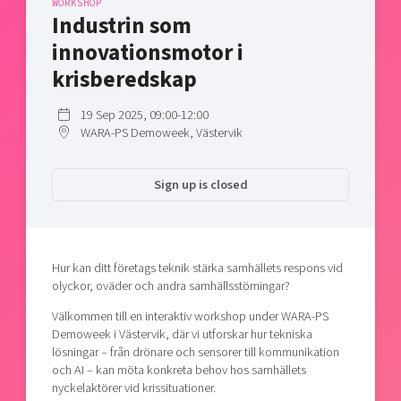
WORKSHOP
Shaping cities and regions
Our community of companies
Industrin som
Upscaling
Projects
Today's lunch in Mjärdevi
innovationsmotor i
Talent & skills
Publications
krisberedskap
Startup & industry collaboration
Bright East
Project toolbox
Offers to boost your business
East Sweden Tech Women
19 Sep 2025, 09:00-12:00
WARA-PS Demoweek, Västervik
Reversed mentorship
Our clusters
Funding opportunities
Sign up is closed
Current offers and activities
Reach out to us
Locations
Hur kan ditt företags teknik stärka samhällets respons vid
olyckor, oväder och andra samhällsstörningar?
Välkommen till en interaktiv workshop under WARA-PS
Demoweek i Västervik, där vi utforskar hur tekniska
lösningar – från drönare och sensorer till kommunikation
och AI – kan möta konkreta behov hos samhällets
nyckelaktörer vid krissituationer.