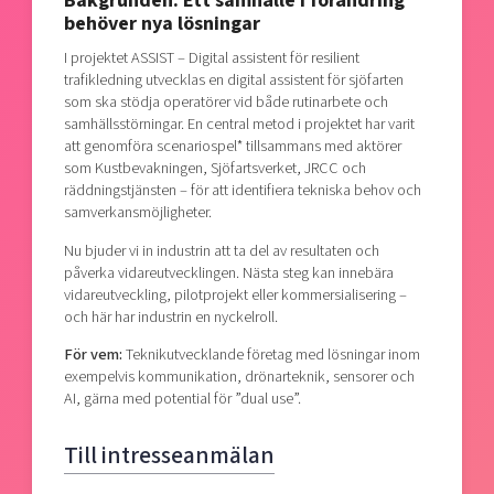
Bakgrunden: Ett samhälle i förändring
behöver nya lösningar
I projektet ASSIST – Digital assistent för resilient
trafikledning utvecklas en digital assistent för sjöfarten
som ska stödja operatörer vid både rutinarbete och
samhällsstörningar. En central metod i projektet har varit
att genomföra scenariospel* tillsammans med aktörer
som Kustbevakningen, Sjöfartsverket, JRCC och
räddningstjänsten – för att identifiera tekniska behov och
samverkansmöjligheter.
Nu bjuder vi in industrin att ta del av resultaten och
påverka vidareutvecklingen. Nästa steg kan innebära
vidareutveckling, pilotprojekt eller kommersialisering –
och här har industrin en nyckelroll.
För vem:
Teknikutvecklande företag med lösningar inom
exempelvis kommunikation, drönarteknik, sensorer och
AI, gärna med potential för ”dual use”.
Till intresseanmälan