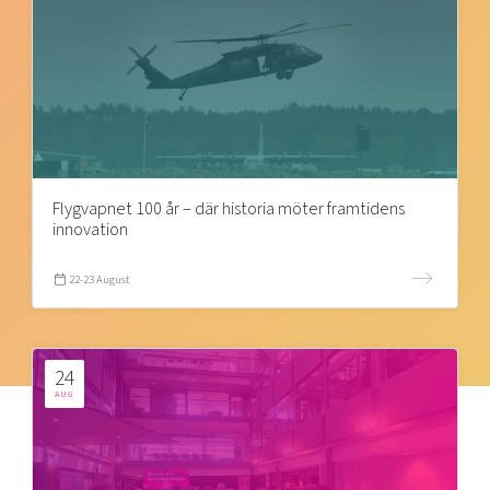
Flygvapnet 100 år – där historia möter framtidens
innovation
22-23 August
24
AUG