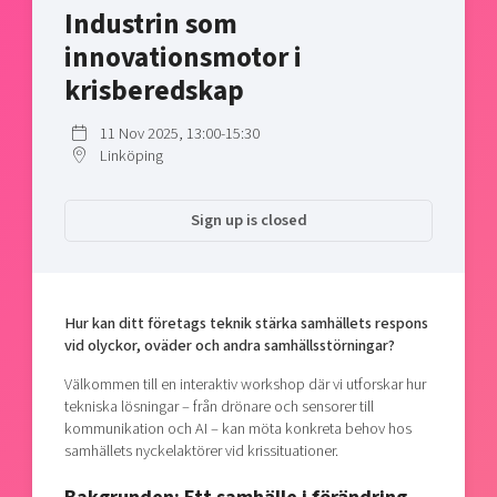
Industrin som
Shaping cities and regions
Our community of companies
Upscaling
innovationsmotor i
Projects
Today's lunch in Mjärdevi
Talent & skills
Publications
krisberedskap
Startup & industry collaboration
Bright East
Project toolbox
Offers to boost your business
11 Nov 2025, 13:00-15:30
East Sweden Tech Women
Linköping
Reversed mentorship
Our clusters
Funding opportunities
Sign up is closed
Current offers and activities
Reach out to us
Hur kan ditt företags teknik stärka samhällets respons
Locations
vid olyckor, oväder och andra samhällsstörningar?
Välkommen till en interaktiv workshop där vi utforskar hur
tekniska lösningar – från drönare och sensorer till
kommunikation och AI – kan möta konkreta behov hos
samhällets nyckelaktörer vid krissituationer.