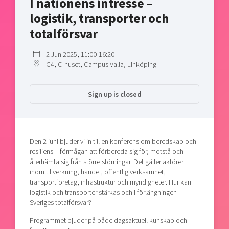
I nationens intresse –
Shaping cities and regions
Our community of companies
Upscaling
logistik, transporter och
Projects
Today's lunch in Mjärdevi
Talent & skills
totalförsvar
Publications
Startup & industry collaboration
Bright East
Project toolbox
2 Jun 2025, 11:00-16:20
Offers to boost your business
C4, C-huset, Campus Valla, Linköping
East Sweden Tech Women
Reversed mentorship
Sign up is closed
Our clusters
Funding opportunities
Current offers and activities
Reach out to us
Den 2 juni bjuder vi in till en konferens om beredskap och
resiliens – förmågan att förbereda sig för, motstå och
Locations
återhämta sig från större störningar. Det gäller aktörer
inom tillverkning, handel, offentlig verksamhet,
transportföretag, infrastruktur och myndigheter. Hur kan
logistik och transporter stärkas och i förlängningen
Sveriges totalförsvar?
Programmet bjuder på både dagsaktuell kunskap och