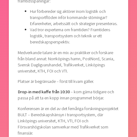
framtidsspaningar:
Hur förbereder sig aktörer inom logistik och
transportflöden inför kommande störningar?
Erfarenheter, arbetssätt och strategier presenteras.
Vad tror experterna om framtiden? Framtidens
logistik, transportsystem och teknik ur ett
beredskapsperspektiv.
Medverkande talare är en mix av praktiker och forskare
från bland annat: Norrköpings hamn, PostNord, Scania,
Svensk Dagligvaruhandel, Trafikverket, Linköpings
universitet, KTH, FOI och VTI.
Platser är begränsade – först till kvarn gäller.
Drop-in med kaffe från 10:30
– kom gärna tidigare och
passa på att ta en kopp innan programmet börjar.
Konferensen är en del av det femåriga forskningsprojektet
BULT – Beredskapshänsyn i transportsystem, där
Linköpings universitet, KTH, VTI, FOI och
Försvarshögskolan samverkar med Trafikverket som
finansiär.