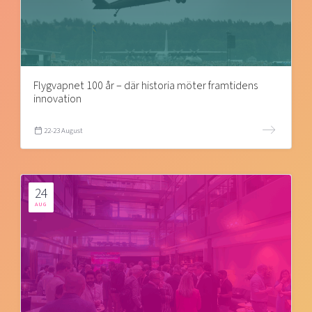
Flygvapnet 100 år – där historia möter framtidens
innovation
22-23 August
24
AUG